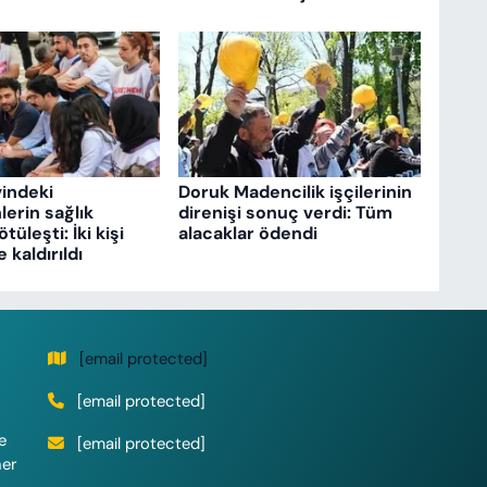
vindeki
Doruk Madencilik işçilerinin
erin sağlık
direnişi sonuç verdi: Tüm
üleşti: İki kişi
alacaklar ödendi
kaldırıldı
[email protected]
[email protected]
e
[email protected]
her