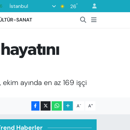
6
°
İstanbul
26
5
ÜLTÜR-SANAT
18
2
9
 hayatını
0
e, ekim ayında en az 169 işçi
-
+
A
A
Trend Haberler