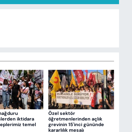
mağduru
Özel sektör
erden iktidara
öğretmenlerinden açlık
aleplerimiz temel
grevinin 15'inci gününde
kararlılık mesajı