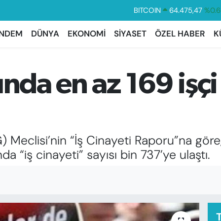
BITCOIN
64.475,47
%0.6
DOLAR
47,5971
%0.0
NDEM
DÜNYA
EKONOMİ
SİYASET
ÖZEL HABER
K
EURO
55,1336
%0.
STERLİN
64,2534
%0.2
GRAM ALTIN
6518.23
%0.3
ında en az 169 işçi
BİST100
13.703
%
SİG) Meclisi’nin “İş Cinayeti Raporu”na gör
da “iş cinayeti” sayısı bin 737’ye ulaştı.