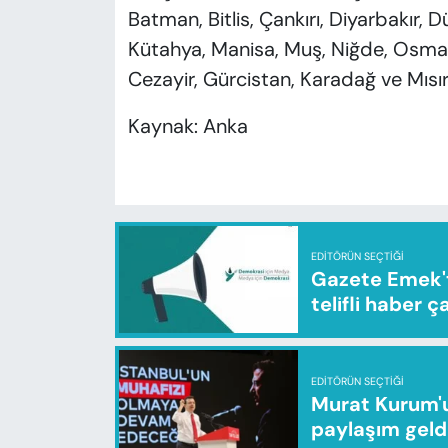
Batman, Bitlis, Çankırı, Diyarbakır, Dü
Kütahya, Manisa, Muş, Niğde, Osmaniy
Cezayir, Gürcistan, Karadağ ve Mısı
Kaynak: Anka
EDITÖRÜN SEÇTIĞI
Gazete Emek'te
telifli haber ç
EDITÖRÜN SEÇTIĞI
Murat Kurum'u
paylaşım geld