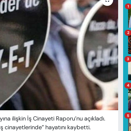
1
2
3
4
5
yına ilişkin İş Cinayeti Raporu’nu açıkladı.
ş cinayetlerinde” hayatını kaybetti.