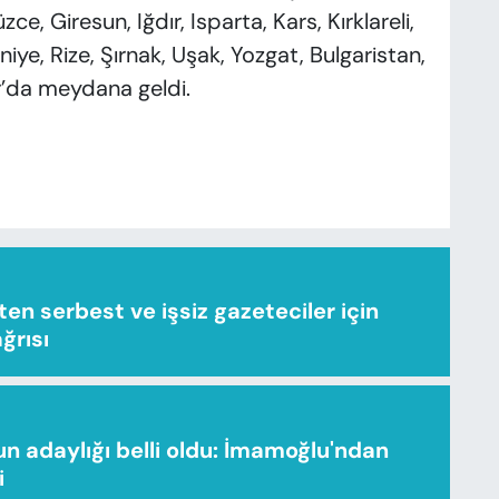
zce, Giresun, Iğdır, Isparta, Kars, Kırklareli,
e, Rize, Şırnak, Uşak, Yozgat, Bulgaristan,
r’da meydana geldi.
n serbest ve işsiz gazeteciler için
ağrısı
n adaylığı belli oldu: İmamoğlu'ndan
i