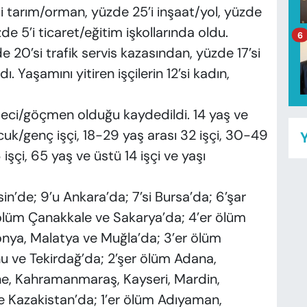
si tarım/orman, yüzde 25’i inşaat/yol, yüzde
zde 5’i ticaret/eğitim işkollarında oldu.
6
 20’si trafik servis kazasından, yüzde 17’si
Yaşamını yitiren işçilerin 12’si kadın,
ülteci/göçmen olduğu kaydedildi. 14 yaş ve
çocuk/genç işçi, 18-29 yaş arası 32 işçi, 30-49
Y
işçi, 65 yaş ve üstü 14 işçi ve yaşı
in’de; 9’u Ankara’da; 7’si Bursa’da; 6’şar
 ölüm Çanakkale ve Sakarya’da; 4’er ölüm
Konya, Malatya ve Muğla’da; 3’er ölüm
 ve Tekirdağ’da; 2’şer ölüm Adana,
dirne, Kahramanmaraş, Kayseri, Mardin,
ve Kazakistan’da; 1’er ölüm Adıyaman,