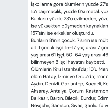
İşkollarına göre ölümlerin yüzde 27’
15’i taşımacılık, yüzde 6’sı metal, yü
Bunların yüzde 23’ü ezilmeden, yüzde
ise yüksekten düşmeden kaynaklandı. 
157’sini ise erkekler oluşturdu.
Bunların 8’inin çocuk, 7’sinin ise m
altı 1 çocuk işçi, 15-17 yaş arası 7 
yaş arası 61 işçi, 50-64 yaş arası 46 
bilinmeyen 8 işçi hayatını kaybetti.
Ölümlerin 19’u İstanbul’da; 10’u Mers
ölüm Hatay, İzmir ve Ordu’da; 5’er
Aydın, Denizli, Gaziantep, Kocaeli, 
Aksaray, Antalya, Çorum, Kastamonu
Balıkesir, Bartın, Bilecik, Burdur, E
Nevşehir, Samsun, Sivas, Şanlıurfa 