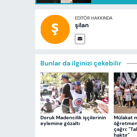
EDITÖR HAKKINDA
şilan
Bunlar da ilginizi çekebilir
Doruk Madencilik işçilerinin
Mülakat 
eylemine gözaltı
öğretmenl
çağrı: "T
haktır"