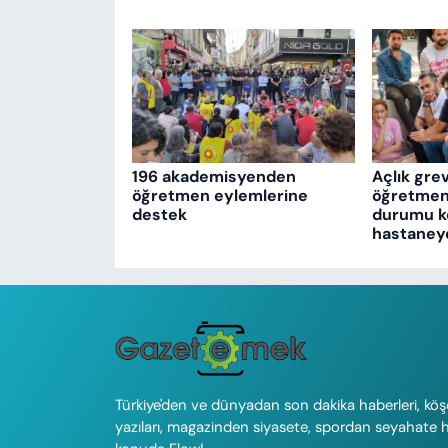
196 akademisyenden
Açlık gre
öğretmen eylemlerine
öğretmenl
destek
durumu köt
hastaneye 
Türkiye'den ve dünyadan son dakika haberleri, köş
yazıları, magazinden siyasete, spordan seyahate 