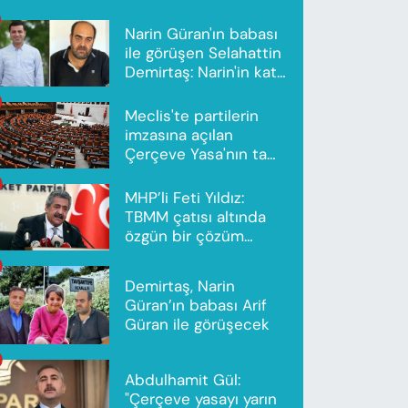
Narin Güran'ın babası
ile görüşen Selahattin
Demirtaş: Narin'in katili
Nevzat Bahtiyar'dır
Meclis'te partilerin
imzasına açılan
Çerçeve Yasa'nın tam
metni yayımlandı
MHP’li Feti Yıldız:
TBMM çatısı altında
özgün bir çözüm
modeli oluşturuldu
Demirtaş, Narin
Güran’ın babası Arif
Güran ile görüşecek
Abdulhamit Gül:
"Çerçeve yasayı yarın