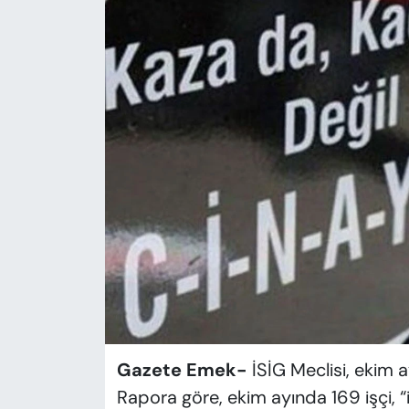
KADIN
SAĞLIK
SPOR
KÜLTÜR-SANAT
MAGAZİN
ÖZEL HABER
YAZAR KÖŞESİ
SİYASET
Gazete Emek-
İSİG Meclisi, ekim a
VAN VE DİYARBAKIR HABERLERİ
Rapora göre, ekim ayında 169 işçi, “i