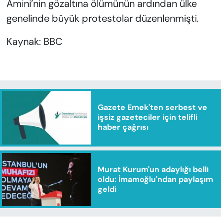
Amini’nin gözaltına ölümünün ardından ülke
genelinde büyük protestolar düzenlenmişti.
Kaynak: BBC
Gazete Emek'ten serbest ve
işsiz gazeteciler için telifli
haber çağrısı
Murat Kurum'un adaylığı belli
oldu: İmamoğlu'ndan paylaşım
geldi