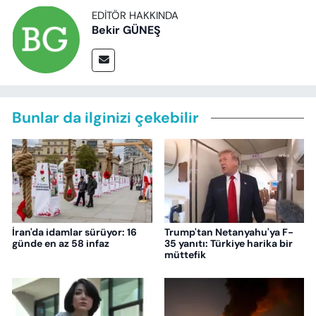
EDITÖR HAKKINDA
Bekir GÜNEŞ
Bunlar da ilginizi çekebilir
İran'da idamlar sürüyor: 16
Trump'tan Netanyahu'ya F-
günde en az 58 infaz
35 yanıtı: Türkiye harika bir
müttefik