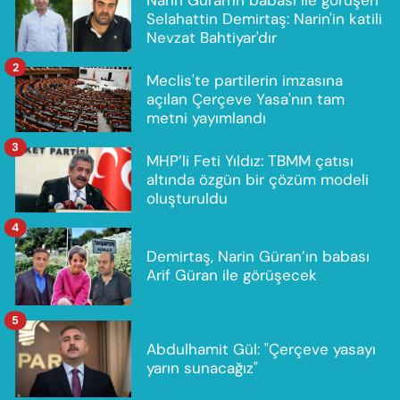
Selahattin Demirtaş: Narin'in katili
Nevzat Bahtiyar'dır
2
Meclis'te partilerin imzasına
açılan Çerçeve Yasa'nın tam
metni yayımlandı
3
MHP’li Feti Yıldız: TBMM çatısı
altında özgün bir çözüm modeli
oluşturuldu
4
Demirtaş, Narin Güran’ın babası
Arif Güran ile görüşecek
5
Abdulhamit Gül: "Çerçeve yasayı
yarın sunacağız"