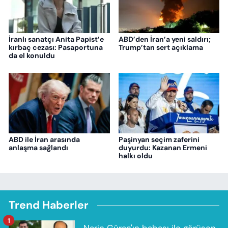
İranlı sanatçı Anita Papist’e
ABD’den İran’a yeni saldırı;
kırbaç cezası: Pasaportuna
Trump’tan sert açıklama
da el konuldu
ABD ile İran arasında
Paşinyan seçim zaferini
anlaşma sağlandı
duyurdu: Kazanan Ermeni
halkı oldu
Trend Haberler
1
Narin Güran'ın babası ile görüşen