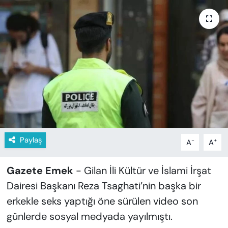
KADIN
SAĞLIK
SPOR
KÜLTÜR-SANAT
MAGAZİN
ÖZEL HABER
Paylaş
-
+
A
A
YAZAR KÖŞESİ
Gazete Emek
- Gilan İli Kültür ve İslami İrşat
Dairesi Başkanı Reza Tsaghati’nin başka bir
SİYASET
erkekle seks yaptığı öne sürülen video son
VAN VE DİYARBAKIR HABERLERİ
günlerde sosyal medyada yayılmıştı.