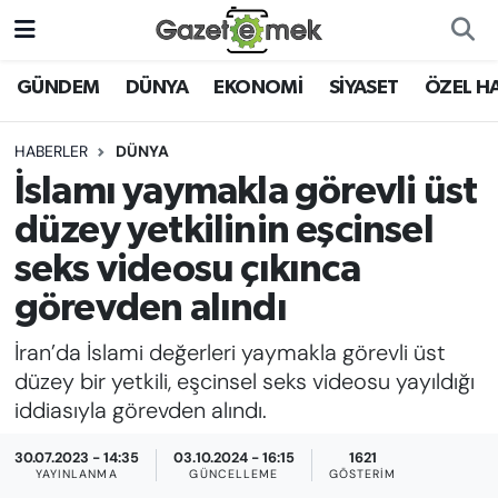
DÜNYA
Nöbetçi Eczaneler
GÜNDEM
DÜNYA
EKONOMİ
SİYASET
ÖZEL H
EKONOMİ
Hava Durumu
HABERLER
DÜNYA
İslamı yaymakla görevli üst
EMEK HABERLERİ
İstanbul Namaz Vakitleri
düzey yetkilinin eşcinsel
YENİ MEDYADA EMEK
Trafik Durumu
seks videosu çıkınca
GAZETECİLİĞİNİ GELİŞTİRMEK
görevden alındı
Süper Lig Puan Durumu ve Fikstür
FAYDALI BİLGİLER
İran’da İslami değerleri yaymakla görevli üst
Tüm Manşetler
düzey bir yetkili, eşcinsel seks videosu yayıldığı
GÜNDEM
iddiasıyla görevden alındı.
Son Dakika Haberleri
EĞİTİM
30.07.2023 - 14:35
03.10.2024 - 16:15
1621
YAYINLANMA
GÜNCELLEME
GÖSTERIM
Haber Arşivi