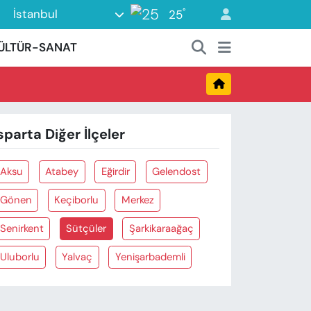
°
İstanbul
25
ÜLTÜR-SANAT
sparta Diğer İlçeler
Aksu
Atabey
Eğirdir
Gelendost
Gönen
Keçiborlu
Merkez
Senirkent
Sütçüler
Şarkikaraağaç
Uluborlu
Yalvaç
Yenişarbademli