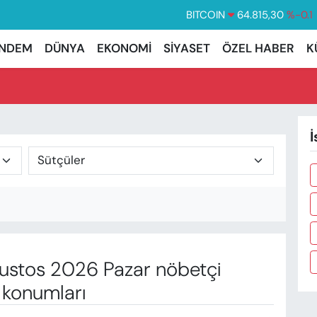
BITCOIN
64.815,30
%-0.1
DOLAR
47,7436
%0.18
NDEM
DÜNYA
EKONOMİ
SİYASET
ÖZEL HABER
K
EURO
55,2510
%0.32
STERLİN
64,4811
%0.38
GRAM ALTIN
6660.55
%0
İ
BİST100
13.779
%-14
stos 2026 Pazar nöbetçi
 konumları