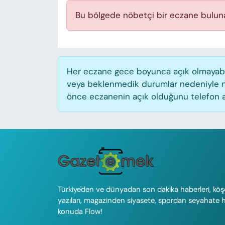
KADIN
Bu bölgede nöbetçi bir eczane bulun
SAĞLIK
SPOR
Her eczane gece boyunca açık olmayabilir
KÜLTÜR-SANAT
veya beklenmedik durumlar nedeniyle n
önce eczanenin açık olduğunu telefon aracı
MAGAZİN
ÖZEL HABER
YAZAR KÖŞESİ
SİYASET
Türkiye'den ve dünyadan son dakika haberleri, köş
yazıları, magazinden siyasete, spordan seyahate 
VAN VE DİYARBAKIR HABERLERİ
konuda Flow!