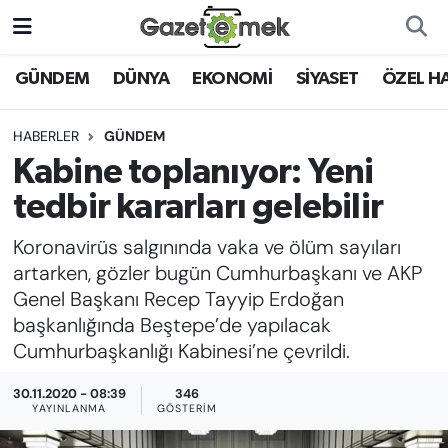
DÜNYA
Nöbetçi Eczaneler
GÜNDEM
DÜNYA
EKONOMİ
SİYASET
ÖZEL H
EKONOMİ
Hava Durumu
HABERLER
GÜNDEM
Kabine toplanıyor: Yeni
EMEK HABERLERİ
İstanbul Namaz Vakitleri
tedbir kararları gelebilir
YENİ MEDYADA EMEK
Trafik Durumu
Koronavirüs salgınında vaka ve ölüm sayıları
GAZETECİLİĞİNİ GELİŞTİRMEK
artarken, gözler bugün Cumhurbaşkanı ve AKP
Süper Lig Puan Durumu ve Fikstür
Genel Başkanı Recep Tayyip Erdoğan
FAYDALI BİLGİLER
başkanlığında Beştepe’de yapılacak
Tüm Manşetler
Cumhurbaşkanlığı Kabinesi’ne çevrildi.
GÜNDEM
Son Dakika Haberleri
30.11.2020 - 08:39
346
EĞİTİM
YAYINLANMA
GÖSTERIM
Haber Arşivi