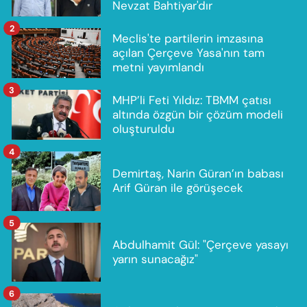
Nevzat Bahtiyar'dır
2
Meclis'te partilerin imzasına
açılan Çerçeve Yasa'nın tam
metni yayımlandı
3
MHP’li Feti Yıldız: TBMM çatısı
altında özgün bir çözüm modeli
oluşturuldu
4
Demirtaş, Narin Güran’ın babası
Arif Güran ile görüşecek
5
Abdulhamit Gül: "Çerçeve yasayı
yarın sunacağız"
6