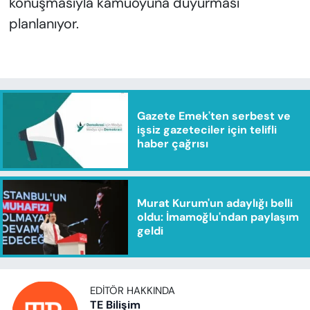
konuşmasıyla kamuoyuna duyurması
planlanıyor.
Gazete Emek'ten serbest ve
işsiz gazeteciler için telifli
haber çağrısı
Murat Kurum'un adaylığı belli
oldu: İmamoğlu'ndan paylaşım
geldi
EDITÖR HAKKINDA
TE Bilişim