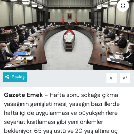
KADIN
SAĞLIK
SPOR
KÜLTÜR-SANAT
MAGAZİN
Paylaş
-
+
A
A
ÖZEL HABER
YAZAR KÖŞESİ
Gazete Emek -
Hafta sonu sokağa çıkma
yasağının genişletilmesi, yasağın bazı illerde
SİYASET
hafta içi de uygulanması ve büyükşehirlere
seyahat kısıtlaması gibi yeni önlemler
VAN VE DİYARBAKIR HABERLERİ
bekleniyor. 65 yaş üstü ve 20 yaş altına üç