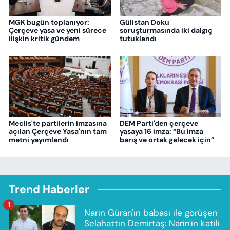
MGK bugün toplanıyor:
Gülistan Doku
Çerçeve yasa ve yeni sürece
soruşturmasında iki dalgıç
ilişkin kritik gündem
tutuklandı
Meclis'te partilerin imzasına
DEM Parti'den çerçeve
açılan Çerçeve Yasa'nın tam
yasaya 16 imza: “Bu imza
metni yayımlandı
barış ve ortak gelecek için”
Trend Haberler
1
Narin Güran'ın babası ile görüşen
Selahattin Demirtaş: Narin'in katili