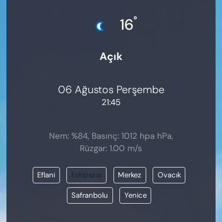
KADIN
°
16
SAĞLIK
Açık
SPOR
KÜLTÜR-SANAT
06 Ağustos Perşembe
21:45
MAGAZİN
ÖZEL HABER
Nem: %84, Basınç: 1012 hpa hPa,
Rüzgar: 1.00 m/s
YAZAR KÖŞESİ
Eflani
Eskipazar
Merkez
Ovacık
SİYASET
Safranbolu
Yenice
VAN VE DİYARBAKIR HABERLERİ