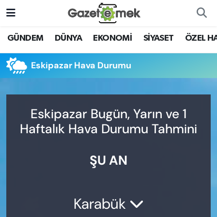
DÜNYA
Nöbetçi Eczaneler
GÜNDEM
DÜNYA
EKONOMİ
SİYASET
ÖZEL H
EKONOMİ
Hava Durumu
Eskipazar Hava Durumu
EMEK HABERLERİ
İstanbul Namaz Vakitleri
YENİ MEDYADA EMEK
Trafik Durumu
Eskipazar Bugün, Yarın ve 1
GAZETECİLİĞİNİ GELİŞTİRMEK
Haftalık Hava Durumu Tahmini
Süper Lig Puan Durumu ve Fikstür
FAYDALI BİLGİLER
ŞU AN
Tüm Manşetler
GÜNDEM
Son Dakika Haberleri
EĞİTİM
Karabük
Haber Arşivi