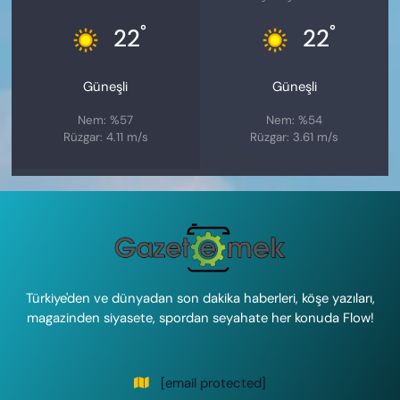
°
°
22
22
Güneşli
Güneşli
Nem: %57
Nem: %54
Rüzgar: 4.11 m/s
Rüzgar: 3.61 m/s
Türkiye'den ve dünyadan son dakika haberleri, köşe yazıları,
magazinden siyasete, spordan seyahate her konuda Flow!
[email protected]