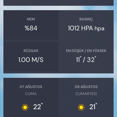
NEM
BASINÇ
%84
1012 HPA
hpa
RÜZGAR
EN DÜŞÜK / EN YÜKSEK
°
°
1.00 M/S
11
/ 32
07 AĞUSTOS
08 AĞUSTOS
CUMA
CUMARTESI
°
°
22
21