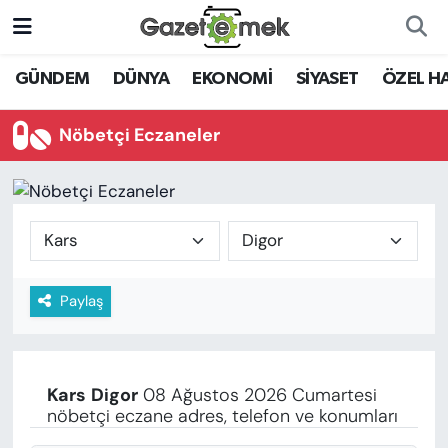
DÜNYA
Nöbetçi Eczaneler
GÜNDEM
DÜNYA
EKONOMİ
SİYASET
ÖZEL H
EKONOMİ
Hava Durumu
Nöbetçi Eczaneler
EMEK HABERLERİ
İstanbul Namaz Vakitleri
YENİ MEDYADA EMEK
Trafik Durumu
GAZETECİLİĞİNİ GELİŞTİRMEK
Süper Lig Puan Durumu ve Fikstür
Paylaş
FAYDALI BİLGİLER
Tüm Manşetler
GÜNDEM
Son Dakika Haberleri
Kars
Digor
08 Ağustos 2026 Cumartesi
EĞİTİM
nöbetçi eczane adres, telefon ve konumları
Haber Arşivi