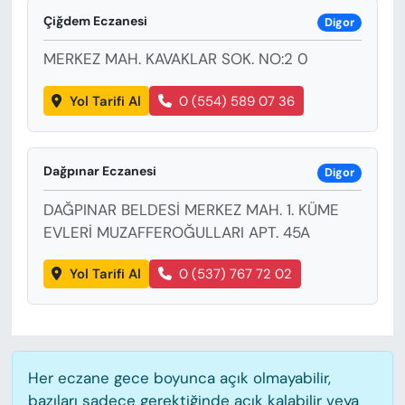
KADIN
Çiğdem Eczanesi
Digor
SAĞLIK
MERKEZ MAH. KAVAKLAR SOK. NO:2 0
SPOR
Yol Tarifi Al
0 (554) 589 07 36
KÜLTÜR-SANAT
Dağpınar Eczanesi
Digor
MAGAZİN
DAĞPINAR BELDESİ MERKEZ MAH. 1. KÜME
EVLERİ MUZAFFEROĞULLARI APT. 45A
ÖZEL HABER
Yol Tarifi Al
0 (537) 767 72 02
YAZAR KÖŞESİ
SİYASET
VAN VE DİYARBAKIR HABERLERİ
Her eczane gece boyunca açık olmayabilir,
bazıları sadece gerektiğinde açık kalabilir veya