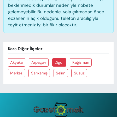
beklenmedik durumlar nedeniyle nöbete
gelemeyebilir. Bu nedenle, yola çıkmadan önce
eczanenin açık olduğunu telefon aracılığıyla
teyit etmeniz iyi bir fikir olacaktır.
Kars Diğer İlçeler
Akyaka
Arpaçay
Digor
Kağizman
Merkez
Sarikamiş
Selim
Susuz