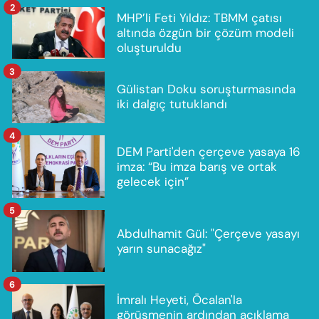
2
MHP’li Feti Yıldız: TBMM çatısı
altında özgün bir çözüm modeli
oluşturuldu
3
Gülistan Doku soruşturmasında
iki dalgıç tutuklandı
4
DEM Parti'den çerçeve yasaya 16
imza: “Bu imza barış ve ortak
gelecek için”
5
Abdulhamit Gül: "Çerçeve yasayı
yarın sunacağız"
6
İmralı Heyeti, Öcalan'la
görüşmenin ardından açıklama