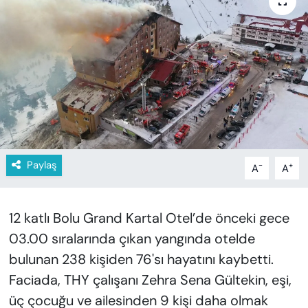
KADIN
SAĞLIK
SPOR
KÜLTÜR-SANAT
MAGAZİN
Paylaş
-
+
A
A
ÖZEL HABER
YAZAR KÖŞESİ
12 katlı Bolu Grand Kartal Otel’de önceki gece
03.00 sıralarında çıkan yangında otelde
SİYASET
bulunan 238 kişiden 76'sı hayatını kaybetti.
Faciada, THY çalışanı Zehra Sena Gültekin, eşi,
VAN VE DİYARBAKIR HABERLERİ
üç çocuğu ve ailesinden 9 kişi daha olmak