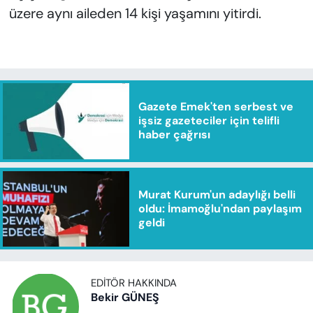
üzere aynı aileden 14 kişi yaşamını yitirdi.
Gazete Emek'ten serbest ve
işsiz gazeteciler için telifli
haber çağrısı
Murat Kurum'un adaylığı belli
oldu: İmamoğlu'ndan paylaşım
geldi
EDITÖR HAKKINDA
Bekir GÜNEŞ