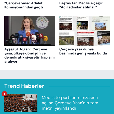
“Çerçeve yasa” Adalet
Beştaş’tan Meclis’e çağrı:
Komisyonu’ndan geçti
“Acil adımlar atılmalı”
Ayşegül Doğan: ‘Çerçeve
Çerçeve yasa dünya
yasa, ülkeye dönüşün ve
basınında geniş yankı buldu
demokratik siyasetin kapısını
aralıyor’
Trend Haberler
1
Meclis'te partilerin imzasına
açılan Çerçeve Yasa'nın tam
metni yayımlandı