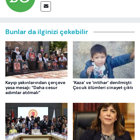
Bunlar da ilginizi çekebilir
Kayıp yakınlarından çerçeve
‘Kaza’ ve ‘intihar’ denilmişti:
yasa mesajı: “Daha cesur
Çocuk ölümleri cinayet çıktı
adımlar atılmalı”