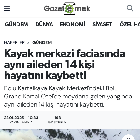
DÜNYA
Nöbetçi Eczaneler
GÜNDEM
DÜNYA
EKONOMİ
SİYASET
ÖZEL H
EKONOMİ
Hava Durumu
HABERLER
GÜNDEM
Kayak merkezi faciasında
EMEK HABERLERİ
İstanbul Namaz Vakitleri
aynı aileden 14 kişi
YENİ MEDYADA EMEK
Trafik Durumu
hayatını kaybetti
GAZETECİLİĞİNİ GELİŞTİRMEK
Bolu Kartalkaya Kayak Merkezi'ndeki Bolu
Süper Lig Puan Durumu ve Fikstür
FAYDALI BİLGİLER
Grand Kartal Otel'de meydana gelen yangında
Tüm Manşetler
aynı aileden 14 kişi hayatını kaybetti.
GÜNDEM
22.01.2025 - 10:33
198
Son Dakika Haberleri
YAYINLANMA
GÖSTERIM
EĞİTİM
Haber Arşivi