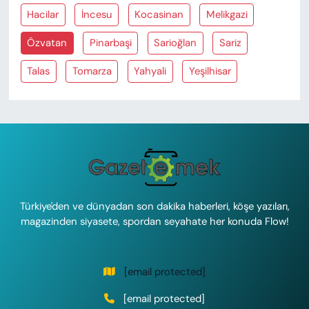
Hacilar
İncesu
Kocasinan
Melikgazi
Özvatan
Pinarbaşi
Sarioğlan
Sariz
Talas
Tomarza
Yahyali
Yeşilhisar
Türkiye'den ve dünyadan son dakika haberleri, köşe yazıları,
magazinden siyasete, spordan seyahate her konuda Flow!
[email protected]
[email protected]