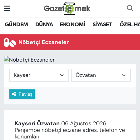
DÜNYA
Nöbetçi Eczaneler
GÜNDEM
DÜNYA
EKONOMİ
SİYASET
ÖZEL H
EKONOMİ
Hava Durumu
Nöbetçi Eczaneler
EMEK HABERLERİ
İstanbul Namaz Vakitleri
YENİ MEDYADA EMEK
Trafik Durumu
GAZETECİLİĞİNİ GELİŞTİRMEK
Süper Lig Puan Durumu ve Fikstür
Paylaş
FAYDALI BİLGİLER
Tüm Manşetler
GÜNDEM
Son Dakika Haberleri
Kayseri
Özvatan
06 Ağustos 2026
EĞİTİM
Perşembe nöbetçi eczane adres, telefon ve
Haber Arşivi
konumları