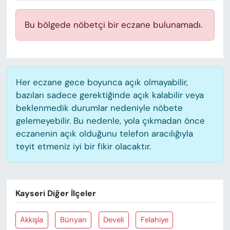
KADIN
Bu bölgede nöbetçi bir eczane bulunamadı.
SAĞLIK
SPOR
Her eczane gece boyunca açık olmayabilir,
KÜLTÜR-SANAT
bazıları sadece gerektiğinde açık kalabilir veya
beklenmedik durumlar nedeniyle nöbete
MAGAZİN
gelemeyebilir. Bu nedenle, yola çıkmadan önce
eczanenin açık olduğunu telefon aracılığıyla
ÖZEL HABER
teyit etmeniz iyi bir fikir olacaktır.
YAZAR KÖŞESİ
SİYASET
Kayseri Diğer İlçeler
VAN VE DİYARBAKIR HABERLERİ
Akkişla
Bünyan
Develi
Felahiye