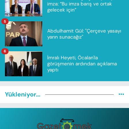
imza: “Bu imza barış ve ortak
gelecek için”
5
Abdulhamit Gül: "Çerçeve yasayı
yarın sunacağız"
6
İmralı Heyeti, Öcalan'la
görüşmenin ardından açıklama
yaptı
Yükleniyor...