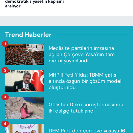
demokratik siyasetin kapısını
aralıyor’
Trend Haberler
1
Meclis'te partilerin imzasına
açılan Çerçeve Yasa'nın tam
metni yayımlandı
2
MHP’li Feti Yıldız: TBMM çatısı
altında özgün bir çözüm modeli
oluşturuldu
3
Gülistan Doku soruşturmasında
iki dalgıç tutuklandı
4
DEM Parti'den çerçeve yasaya 16