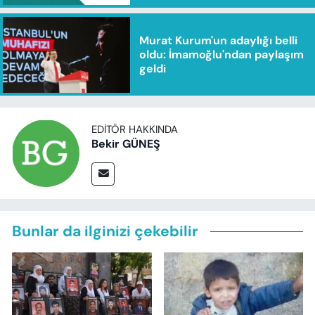
Murat Kurum'un adaylığı belli
oldu: İmamoğlu'ndan paylaşım
geldi
EDITÖR HAKKINDA
Bekir GÜNEŞ
Bunlar da ilginizi çekebilir