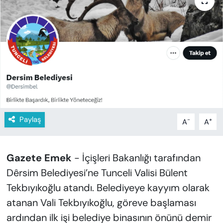
KADIN
SAĞLIK
SPOR
KÜLTÜR-SANAT
MAGAZİN
Paylaş
-
+
A
A
ÖZEL HABER
YAZAR KÖŞESİ
Gazete Emek
- İçişleri Bakanlığı tarafından
Dêrsim Belediyesi’ne Tunceli Valisi Bülent
SİYASET
Tekbıyıkoğlu atandı. Belediyeye kayyım olarak
atanan Vali Tekbıyıkoğlu, göreve başlaması
VAN VE DİYARBAKIR HABERLERİ
ardından ilk işi belediye binasının önünü demir