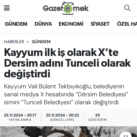
DÜNYA
Nöbetçi Eczaneler
GÜNDEM
DÜNYA
EKONOMİ
SİYASET
ÖZEL H
EKONOMİ
Hava Durumu
HABERLER
GÜNDEM
Kayyum ilk iş olarak X’te
EMEK HABERLERİ
İstanbul Namaz Vakitleri
Dersim adını Tunceli olarak
YENİ MEDYADA EMEK
Trafik Durumu
değiştirdi
GAZETECİLİĞİNİ GELİŞTİRMEK
Kayyum Vali Bülent Tekbıyıkoğlu, belediyenin
Süper Lig Puan Durumu ve Fikstür
FAYDALI BİLGİLER
sanal medya X hesabında “Dêrsim Belediyesi”
Tüm Manşetler
ismini “Tunceli Belediyesi” olarak değiştirdi.
GÜNDEM
23.11.2024 - 20:17
23.11.2024 - 20:22
35
Son Dakika Haberleri
YAYINLANMA
GÜNCELLEME
GÖSTERIM
EĞİTİM
Haber Arşivi