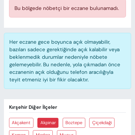
KADIN
Bu bölgede nöbetçi bir eczane bulunamadı.
SAĞLIK
SPOR
Her eczane gece boyunca açık olmayabilir,
KÜLTÜR-SANAT
bazıları sadece gerektiğinde açık kalabilir veya
beklenmedik durumlar nedeniyle nöbete
MAGAZİN
gelemeyebilir. Bu nedenle, yola çıkmadan önce
eczanenin açık olduğunu telefon aracılığıyla
teyit etmeniz iyi bir fikir olacaktır.
ÖZEL HABER
YAZAR KÖŞESİ
Kırşehir Diğer İlçeler
SİYASET
Akçakent
Akpinar
Boztepe
Çiçekdaği
VAN VE DİYARBAKIR HABERLERİ