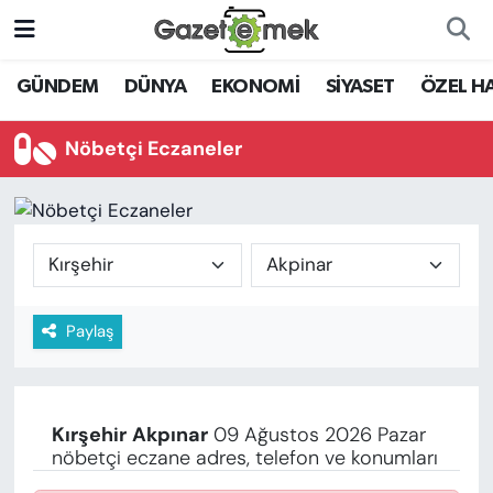
DÜNYA
Nöbetçi Eczaneler
GÜNDEM
DÜNYA
EKONOMİ
SİYASET
ÖZEL H
EKONOMİ
Hava Durumu
Nöbetçi Eczaneler
EMEK HABERLERİ
İstanbul Namaz Vakitleri
YENİ MEDYADA EMEK
Trafik Durumu
GAZETECİLİĞİNİ GELİŞTİRMEK
Süper Lig Puan Durumu ve Fikstür
Paylaş
FAYDALI BİLGİLER
Tüm Manşetler
GÜNDEM
Son Dakika Haberleri
Kırşehir
Akpınar
09 Ağustos 2026 Pazar
EĞİTİM
nöbetçi eczane adres, telefon ve konumları
Haber Arşivi