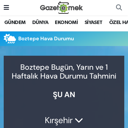
DÜNYA
Nöbetçi Eczaneler
GÜNDEM
DÜNYA
EKONOMİ
SİYASET
ÖZEL H
EKONOMİ
Hava Durumu
Boztepe Hava Durumu
EMEK HABERLERİ
İstanbul Namaz Vakitleri
YENİ MEDYADA EMEK
Trafik Durumu
Boztepe Bugün, Yarın ve 1
GAZETECİLİĞİNİ GELİŞTİRMEK
Haftalık Hava Durumu Tahmini
Süper Lig Puan Durumu ve Fikstür
FAYDALI BİLGİLER
ŞU AN
Tüm Manşetler
GÜNDEM
Son Dakika Haberleri
EĞİTİM
Kırşehir
Haber Arşivi