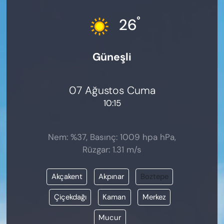
KADIN
°
26
SAĞLIK
Güneşli
SPOR
KÜLTÜR-SANAT
07 Ağustos Cuma
10:15
MAGAZİN
ÖZEL HABER
Nem: %37, Basınç: 1009 hpa hPa,
Rüzgar: 1.31 m/s
YAZAR KÖŞESİ
Akçakent
Akpınar
Boztepe
SİYASET
Çiçekdağı
Kaman
Merkez
VAN VE DİYARBAKIR HABERLERİ
Mucur