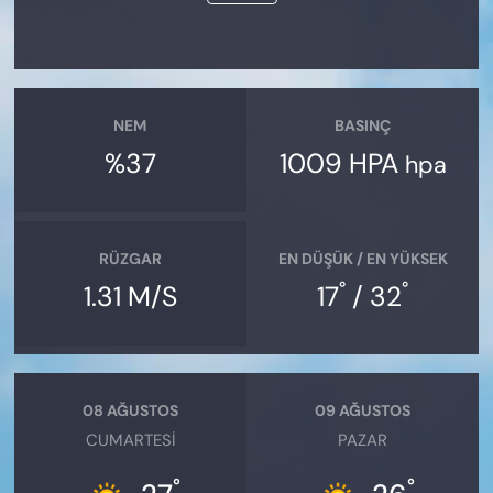
NEM
BASINÇ
%37
1009 HPA
hpa
RÜZGAR
EN DÜŞÜK / EN YÜKSEK
°
°
1.31 M/S
17
/ 32
08 AĞUSTOS
09 AĞUSTOS
CUMARTESI
PAZAR
°
°