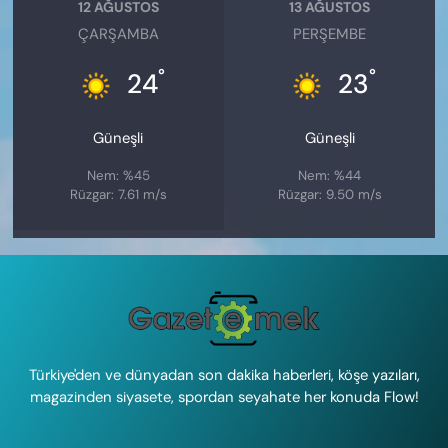
12 AĞUSTOS
13 AĞUSTOS
ÇARŞAMBA
PERŞEMBE
°
°
24
23
Güneşli
Güneşli
Nem: %45
Nem: %44
Rüzgar: 7.61 m/s
Rüzgar: 9.50 m/s
Türkiye'den ve dünyadan son dakika haberleri, köşe yazıları,
magazinden siyasete, spordan seyahate her konuda Flow!