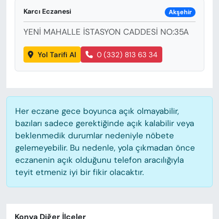
KADIN
Karcı Eczanesi
Akşehir
SAĞLIK
YENİ MAHALLE İSTASYON CADDESİ NO:35A
SPOR
Yol Tarifi Al
0 (332) 813 63 34
KÜLTÜR-SANAT
MAGAZİN
Her eczane gece boyunca açık olmayabilir,
bazıları sadece gerektiğinde açık kalabilir veya
ÖZEL HABER
beklenmedik durumlar nedeniyle nöbete
gelemeyebilir. Bu nedenle, yola çıkmadan önce
YAZAR KÖŞESİ
eczanenin açık olduğunu telefon aracılığıyla
teyit etmeniz iyi bir fikir olacaktır.
SİYASET
VAN VE DİYARBAKIR HABERLERİ
Konya Diğer İlçeler