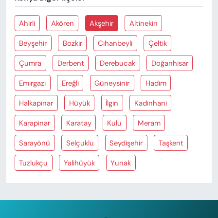
Ahirli
Akören
Akşehir
Altinekin
Beyşehir
Bozkir
Cihanbeyli
Çeltik
Çumra
Derbent
Derebucak
Doğanhisar
Emirgazi
Ereğli
Güneysinir
Hadim
Halkapinar
Hüyük
İlgin
Kadinhani
Karapinar
Karatay
Kulu
Meram
Sarayönü
Selçuklu
Seydişehir
Taşkent
Tuzlukçu
Yalihüyük
Yunak