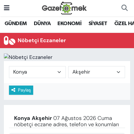
DÜNYA
Nöbetçi Eczaneler
GÜNDEM
DÜNYA
EKONOMİ
SİYASET
ÖZEL H
EKONOMİ
Hava Durumu
Nöbetçi Eczaneler
EMEK HABERLERİ
İstanbul Namaz Vakitleri
YENİ MEDYADA EMEK
Trafik Durumu
GAZETECİLİĞİNİ GELİŞTİRMEK
Süper Lig Puan Durumu ve Fikstür
Paylaş
FAYDALI BİLGİLER
Tüm Manşetler
GÜNDEM
Son Dakika Haberleri
Konya
Akşehir
07 Ağustos 2026 Cuma
EĞİTİM
nöbetçi eczane adres, telefon ve konumları
Haber Arşivi