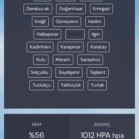
Derebucak
Doğanhisar
Emirgazi
Ereğli
Güneysınır
Hadim
Halkapınar
Hüyük
Ilgın
Kadınhanı
Karapınar
Karatay
Kulu
Meram
Sarayönü
Selçuklu
Seydişehir
Taşkent
Tuzlukçu
Yalıhüyük
Yunak
NEM
BASINÇ
%56
1012 HPA
hpa