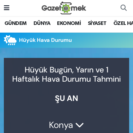
DÜNYA
Nöbetçi Eczaneler
GÜNDEM
DÜNYA
EKONOMİ
SİYASET
ÖZEL H
EKONOMİ
Hava Durumu
Hüyük Hava Durumu
EMEK HABERLERİ
İstanbul Namaz Vakitleri
YENİ MEDYADA EMEK
Trafik Durumu
Hüyük Bugün, Yarın ve 1
GAZETECİLİĞİNİ GELİŞTİRMEK
Haftalık Hava Durumu Tahmini
Süper Lig Puan Durumu ve Fikstür
FAYDALI BİLGİLER
ŞU AN
Tüm Manşetler
GÜNDEM
Son Dakika Haberleri
EĞİTİM
Konya
Haber Arşivi