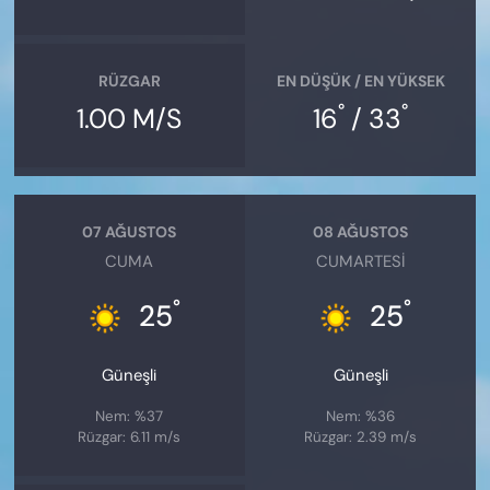
RÜZGAR
EN DÜŞÜK / EN YÜKSEK
°
°
1.00 M/S
16
/ 33
07 AĞUSTOS
08 AĞUSTOS
CUMA
CUMARTESI
°
°
25
25
Güneşli
Güneşli
Nem: %37
Nem: %36
Rüzgar: 6.11 m/s
Rüzgar: 2.39 m/s