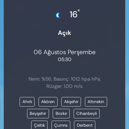
KADIN
°
16
SAĞLIK
Açık
SPOR
KÜLTÜR-SANAT
06 Ağustos Perşembe
05:30
MAGAZİN
ÖZEL HABER
Nem: %56, Basınç: 1012 hpa hPa,
Rüzgar: 1.00 m/s
YAZAR KÖŞESİ
Ahırlı
Akören
Akşehir
Altınekin
SİYASET
Beyşehir
Bozkır
Cihanbeyli
VAN VE DİYARBAKIR HABERLERİ
Çeltik
Çumra
Derbent