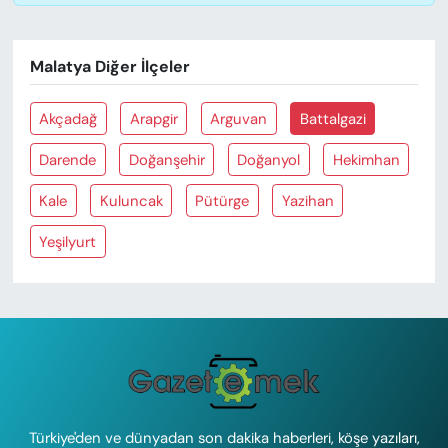
Malatya Diğer İlçeler
Akçadağ
Arapgir
Arguvan
Battalgazi
Darende
Doğanşehir
Doğanyol
Hekimhan
Kale
Kuluncak
Pütürge
Yazihan
Yeşilyurt
Türkiye'den ve dünyadan son dakika haberleri, köşe yazıları,