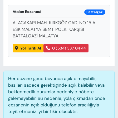
KADIN
Atalan Eczanesi
Battalgazi
SAĞLIK
ALACAKAPI MAH. KIRKGÖZ CAD. NO 15 A
SPOR
ESKİMALATYA SEMT POLK. KARŞISI
BATTALGAZİ MALATYA
KÜLTÜR-SANAT
Yol Tarifi Al
0 (534) 337 04 44
MAGAZİN
ÖZEL HABER
Her eczane gece boyunca açık olmayabilir,
YAZAR KÖŞESİ
bazıları sadece gerektiğinde açık kalabilir veya
beklenmedik durumlar nedeniyle nöbete
SİYASET
gelemeyebilir. Bu nedenle, yola çıkmadan önce
eczanenin açık olduğunu telefon aracılığıyla
VAN VE DİYARBAKIR HABERLERİ
teyit etmeniz iyi bir fikir olacaktır.