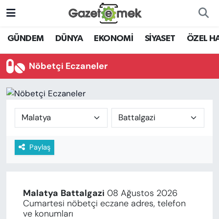
DÜNYA
Nöbetçi Eczaneler
GÜNDEM
DÜNYA
EKONOMİ
SİYASET
ÖZEL H
EKONOMİ
Hava Durumu
Nöbetçi Eczaneler
EMEK HABERLERİ
İstanbul Namaz Vakitleri
YENİ MEDYADA EMEK
Trafik Durumu
GAZETECİLİĞİNİ GELİŞTİRMEK
Süper Lig Puan Durumu ve Fikstür
Paylaş
FAYDALI BİLGİLER
Tüm Manşetler
GÜNDEM
Son Dakika Haberleri
Malatya
Battalgazi
08 Ağustos 2026
EĞİTİM
Cumartesi nöbetçi eczane adres, telefon
Haber Arşivi
ve konumları