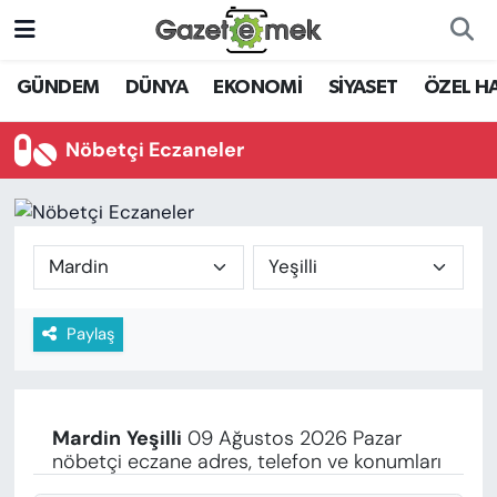
DÜNYA
Nöbetçi Eczaneler
GÜNDEM
DÜNYA
EKONOMİ
SİYASET
ÖZEL H
EKONOMİ
Hava Durumu
Nöbetçi Eczaneler
EMEK HABERLERİ
İstanbul Namaz Vakitleri
YENİ MEDYADA EMEK
Trafik Durumu
GAZETECİLİĞİNİ GELİŞTİRMEK
Süper Lig Puan Durumu ve Fikstür
Paylaş
FAYDALI BİLGİLER
Tüm Manşetler
GÜNDEM
Son Dakika Haberleri
Mardin
Yeşilli
09 Ağustos 2026 Pazar
EĞİTİM
nöbetçi eczane adres, telefon ve konumları
Haber Arşivi