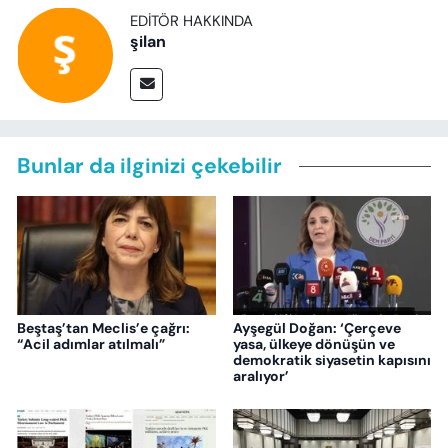
EDITÖR HAKKINDA
şilan
Bunlar da ilginizi çekebilir
Beştaş’tan Meclis’e çağrı:
Ayşegül Doğan: ‘Çerçeve
“Acil adımlar atılmalı”
yasa, ülkeye dönüşün ve
demokratik siyasetin kapısını
aralıyor’