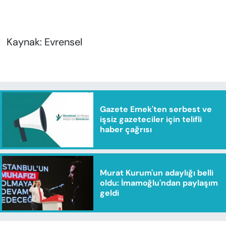
Kaynak: Evrensel
Gazete Emek'ten serbest ve
işsiz gazeteciler için telifli
haber çağrısı
Murat Kurum'un adaylığı belli
oldu: İmamoğlu'ndan paylaşım
geldi