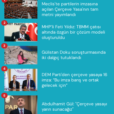
Meclis'te partilerin imzasına
açılan Çerçeve Yasa'nın tam
metni yayımlandı
2
MHP’li Feti Yıldız: TBMM çatısı
altında özgün bir çözüm modeli
oluşturuldu
3
Gülistan Doku soruşturmasında
iki dalgıç tutuklandı
4
DEM Parti'den çerçeve yasaya 16
imza: “Bu imza barış ve ortak
gelecek için”
5
Abdulhamit Gül: "Çerçeve yasayı
yarın sunacağız"