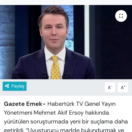
KADIN
SAĞLIK
SPOR
KÜLTÜR-SANAT
MAGAZİN
ÖZEL HABER
Paylaş
-
+
A
A
YAZAR KÖŞESİ
Gazete Emek-
Habertürk TV Genel Yayın
SİYASET
Yönetmeni Mehmet Akif Ersoy hakkında
yürütülen soruşturmada yeni bir suçlama daha
VAN VE DİYARBAKIR HABERLERİ
getirildi. “Uyuşturucu madde bulundurmak ve