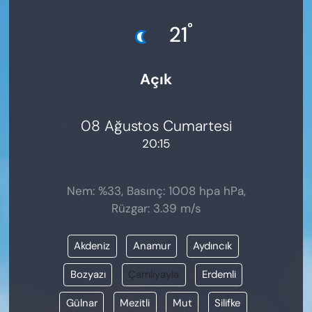
KADIN
°
21
SAĞLIK
Açık
SPOR
KÜLTÜR-SANAT
08 Ağustos Cumartesi
20:15
MAGAZİN
ÖZEL HABER
Nem: %33, Basınç: 1008 hpa hPa,
Rüzgar: 3.39 m/s
YAZAR KÖŞESİ
Akdeniz
Anamur
Aydıncık
SİYASET
Bozyazı
Çamlıyayla
Erdemli
VAN VE DİYARBAKIR HABERLERİ
Gülnar
Mezitli
Mut
Silifke