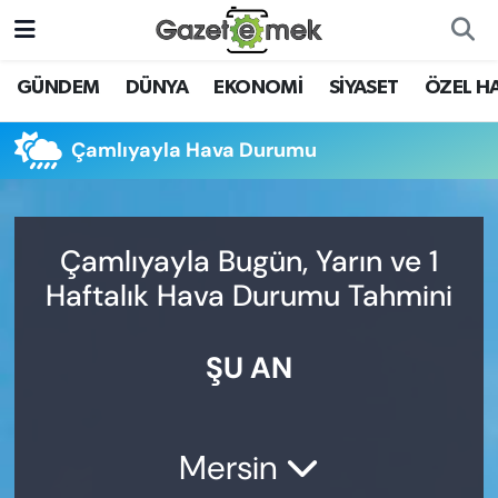
DÜNYA
Nöbetçi Eczaneler
GÜNDEM
DÜNYA
EKONOMİ
SİYASET
ÖZEL H
EKONOMİ
Hava Durumu
Çamlıyayla Hava Durumu
EMEK HABERLERİ
İstanbul Namaz Vakitleri
YENİ MEDYADA EMEK
Trafik Durumu
Çamlıyayla Bugün, Yarın ve 1
GAZETECİLİĞİNİ GELİŞTİRMEK
Haftalık Hava Durumu Tahmini
Süper Lig Puan Durumu ve Fikstür
FAYDALI BİLGİLER
ŞU AN
Tüm Manşetler
GÜNDEM
Son Dakika Haberleri
EĞİTİM
Mersin
Haber Arşivi