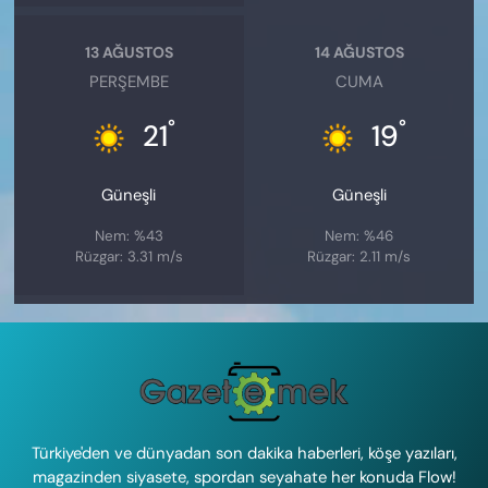
13 AĞUSTOS
14 AĞUSTOS
PERŞEMBE
CUMA
°
°
21
19
Güneşli
Güneşli
Nem: %43
Nem: %46
Rüzgar: 3.31 m/s
Rüzgar: 2.11 m/s
Türkiye'den ve dünyadan son dakika haberleri, köşe yazıları,
magazinden siyasete, spordan seyahate her konuda Flow!