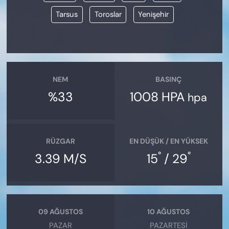
Tarsus
Toroslar
Yenişehir
NEM
BASINÇ
%33
1008 HPA
hpa
RÜZGAR
EN DÜŞÜK / EN YÜKSEK
°
°
3.39 M/S
15
/ 29
09 AĞUSTOS
10 AĞUSTOS
PAZAR
PAZARTESI