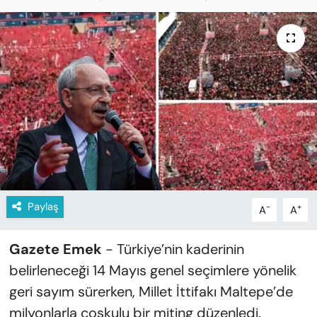
KADIN
SAĞLIK
SPOR
KÜLTÜR-SANAT
MAGAZİN
ÖZEL HABER
Paylaş
-
+
A
A
YAZAR KÖŞESİ
Gazete Emek
- Türkiye’nin kaderinin
SİYASET
belirleneceği 14 Mayıs genel seçimlere yönelik
geri sayım sürerken, Millet İttifakı Maltepe’de
VAN VE DİYARBAKIR HABERLERİ
milyonlarla çoşkulu bir miting düzenledi.