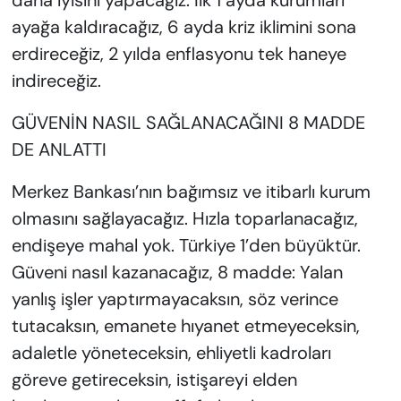
daha iyisini yapacağız. İlk 1 ayda kurumları
ayağa kaldıracağız, 6 ayda kriz iklimini sona
erdireceğiz, 2 yılda enflasyonu tek haneye
indireceğiz.
GÜVENİN NASIL SAĞLANACAĞINI 8 MADDE
DE ANLATTI
Merkez Bankası’nın bağımsız ve itibarlı kurum
olmasını sağlayacağız. Hızla toparlanacağız,
endişeye mahal yok. Türkiye 1’den büyüktür.
Güveni nasıl kazanacağız, 8 madde: Yalan
yanlış işler yaptırmayacaksın, söz verince
tutacaksın, emanete hıyanet etmeyeceksin,
adaletle yöneteceksin, ehliyetli kadroları
göreve getireceksin, istişareyi elden