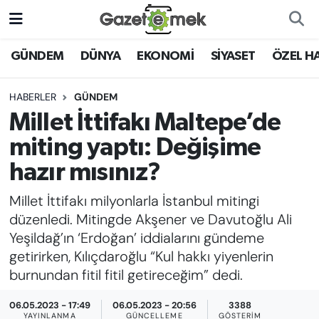
DÜNYA
Nöbetçi Eczaneler
GÜNDEM
DÜNYA
EKONOMİ
SİYASET
ÖZEL H
EKONOMİ
Hava Durumu
HABERLER
GÜNDEM
Millet İttifakı Maltepe’de
EMEK HABERLERİ
İstanbul Namaz Vakitleri
miting yaptı: Değişime
YENİ MEDYADA EMEK
Trafik Durumu
hazır mısınız?
GAZETECİLİĞİNİ GELİŞTİRMEK
Millet İttifakı milyonlarla İstanbul mitingi
Süper Lig Puan Durumu ve Fikstür
FAYDALI BİLGİLER
düzenledi. Mitingde Akşener ve Davutoğlu Ali
Tüm Manşetler
Yeşildağ’ın ‘Erdoğan’ iddialarını gündeme
GÜNDEM
getirirken, Kılıçdaroğlu “Kul hakkı yiyenlerin
Son Dakika Haberleri
burnundan fitil fitil getireceğim” dedi.
EĞİTİM
06.05.2023 - 17:49
06.05.2023 - 20:56
3388
Haber Arşivi
YAYINLANMA
GÜNCELLEME
GÖSTERIM