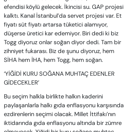
efendisi köylü gelecek. İkincisi su. GAP projesi
kalktı. Kanal İstanbul’da servet projesi var. Et
fiyatı süt fiyatı artarsa tüketici alamıyor,
düşerse üretici kar edemiyor. Biri dedi ki biz
Togg diyoruz onlar soğan diyor dedi. Tam bir
zihniyet fukarası. Biz de şunu diyoruz, hem
SİHA hem İHA, hem Togg, hem soğan.
‘YİĞİDİ KURU SOĞANA MUHTAÇ EDENLER
GİDECEKLER’
Bu seçim halkla birlikte halkın kaderini
paylaşanlarla halkı gıda enflasyonu karşısında
ezdirenlerin seçimi olacak. Millet İttifakı’nın
iktidarında gıda enflasyonu altında bir zümre
olmayacak. Yiğidi bir kuru soğana muhtaç