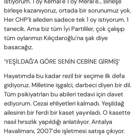
istiyorum. 1 oy Kemal’e 1 oy Meral’e… Birleşe
birleşe kazanıyoruz, ortada bir sorunumuz yok.
Her CHP’li aileden sadece tek 1 oy istiyorum. 1
tanecik. Ama biz tüm İyi Partililer, çok çalışıp
tüm oylarımızı Kılıçdaroğlu’na şak diye
basacağız.
‘YEŞİLDAĞ’A GÖRE SENİN CEBİNE GİRMİŞ’
Hayatımda bu kadar rezil bir seçime ilk defa
gidiyoruz. Milletine işgalci, darbeci diyen bir dil.
Tüm psikiyatrları bu abileri tedavi için davet
ediyorum. Cezai ehliyetleri kalmadı. Yeşildağ
ailesinin bir ferdi bir kaset yayınladı. O kasette
nasıl hırsızlık yapıldığı anlatılıyor. Antalya
Havalimanı, 2007’de işletmesi satışa çıkıyor.