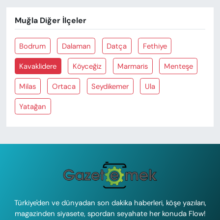
Muğla Diğer İlçeler
Bodrum
Dalaman
Datça
Fethiye
Kavaklidere
Köyceğiz
Marmaris
Menteşe
Milas
Ortaca
Seydikemer
Ula
Yatağan
Türkiye'den ve dünyadan son dakika haberleri, köşe yazıları,
magazinden siyasete, spordan seyahate her konuda Flow!