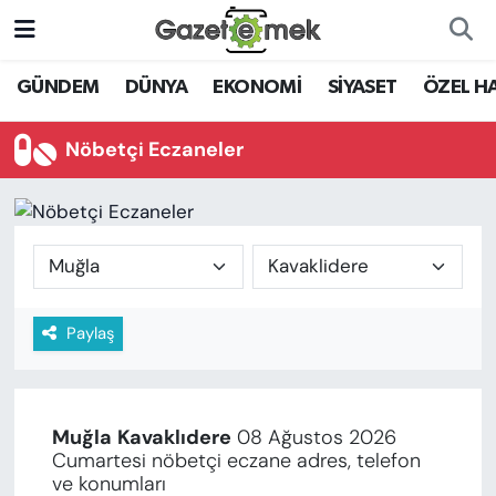
DÜNYA
Nöbetçi Eczaneler
GÜNDEM
DÜNYA
EKONOMİ
SİYASET
ÖZEL H
EKONOMİ
Hava Durumu
Nöbetçi Eczaneler
EMEK HABERLERİ
İstanbul Namaz Vakitleri
YENİ MEDYADA EMEK
Trafik Durumu
GAZETECİLİĞİNİ GELİŞTİRMEK
Süper Lig Puan Durumu ve Fikstür
Paylaş
FAYDALI BİLGİLER
Tüm Manşetler
GÜNDEM
Son Dakika Haberleri
Muğla
Kavaklıdere
08 Ağustos 2026
EĞİTİM
Cumartesi nöbetçi eczane adres, telefon
Haber Arşivi
ve konumları