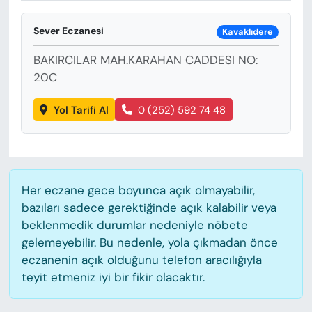
KADIN
Sever Eczanesi
Kavaklıdere
SAĞLIK
BAKIRCILAR MAH.KARAHAN CADDESI NO:
SPOR
20C
Yol Tarifi Al
0 (252) 592 74 48
KÜLTÜR-SANAT
MAGAZİN
ÖZEL HABER
Her eczane gece boyunca açık olmayabilir,
bazıları sadece gerektiğinde açık kalabilir veya
YAZAR KÖŞESİ
beklenmedik durumlar nedeniyle nöbete
gelemeyebilir. Bu nedenle, yola çıkmadan önce
SİYASET
eczanenin açık olduğunu telefon aracılığıyla
teyit etmeniz iyi bir fikir olacaktır.
VAN VE DİYARBAKIR HABERLERİ