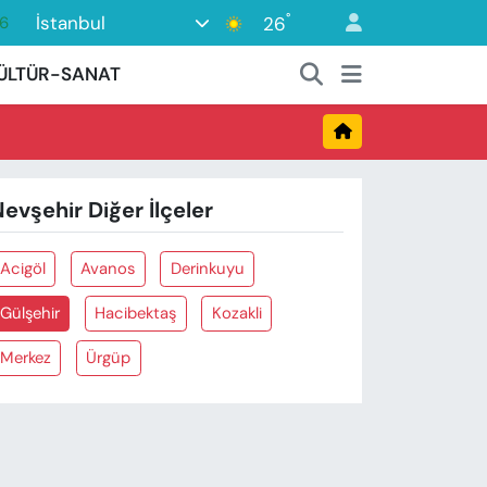
°
İstanbul
26
6
5
ÜLTÜR-SANAT
18
2
9
evşehir Diğer İlçeler
0
Acigöl
Avanos
Derinkuyu
Gülşehir
Hacibektaş
Kozakli
Merkez
Ürgüp