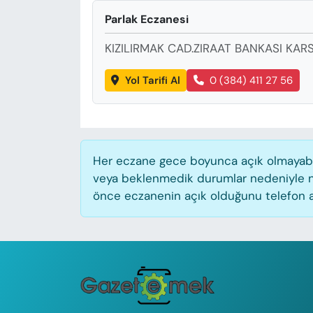
KADIN
Parlak Eczanesi
SAĞLIK
KIZILIRMAK CAD.ZIRAAT BANKASI KARSI
SPOR
Yol Tarifi Al
0 (384) 411 27 56
KÜLTÜR-SANAT
MAGAZİN
Her eczane gece boyunca açık olmayabilir
veya beklenmedik durumlar nedeniyle n
ÖZEL HABER
önce eczanenin açık olduğunu telefon aracı
YAZAR KÖŞESİ
SİYASET
VAN VE DİYARBAKIR HABERLERİ