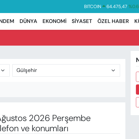
BITCOIN
64.475,47
%0.6
DOLAR
47,5971
%0.0
NDEM
DÜNYA
EKONOMİ
SİYASET
ÖZEL HABER
K
EURO
55,1336
%0.
STERLİN
64,2534
%0.2
GRAM ALTIN
6518.23
%0.3
N
BİST100
13.703
%
ğustos 2026 Perşembe
lefon ve konumları