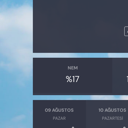
KADIN
SAĞLIK
SPOR
KÜLTÜR-SANAT
MAGAZİN
NEM
ÖZEL HABER
%17
YAZAR KÖŞESİ
SİYASET
09 AĞUSTOS
10 AĞUSTOS
PAZAR
PAZARTESI
VAN VE DİYARBAKIR HABERLERİ