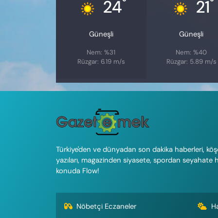
°
°
24
21
Güneşli
Güneşli
Nem: %31
Nem: %40
Rüzgar: 6.19 m/s
Rüzgar: 5.89 m/s
Türkiye'den ve dünyadan son dakika haberleri, köş
yazıları, magazinden siyasete, spordan seyahate 
konuda Flow!
Nöbetçi Eczaneler
H