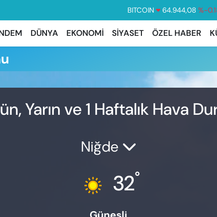
BITCOIN
64.944,08
%-0.1
DOLAR
47,7436
%0.1
NDEM
DÜNYA
EKONOMİ
SİYASET
ÖZEL HABER
K
EURO
55,2510
%0.3
mu
STERLİN
64,4811
%0.3
GRAM ALTIN
6660.55
%0.0
BİST100
13.779
%-1
n, Yarın ve 1 Haftalık Hava D
Niğde
°
32
Güneşli