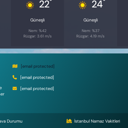
°
°
22
24
Güneşli
Güneşli
Nem: %42
Nem: %37
Rüzgar: 3.61 m/s
Rüzgar: 4.19 m/s
[email protected]
[email protected]
e
[email protected]
her
ava Durumu
İstanbul Namaz Vakitleri