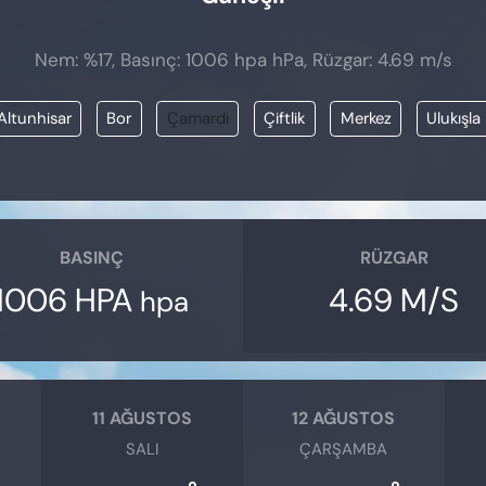
Nem: %17, Basınç: 1006 hpa hPa, Rüzgar: 4.69 m/s
Altunhisar
Bor
Çamardı
Çiftlik
Merkez
Ulukışla
BASINÇ
RÜZGAR
1006 HPA
4.69 M/S
hpa
11 AĞUSTOS
12 AĞUSTOS
SALI
ÇARŞAMBA