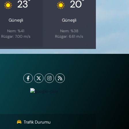
°
°
23
20
Güneşli
Güneşli
Nem: %41
Nem: %38
Rüzgar: 7.00 m/s
Rüzgar: 6.61 m/s
Trafik Durumu