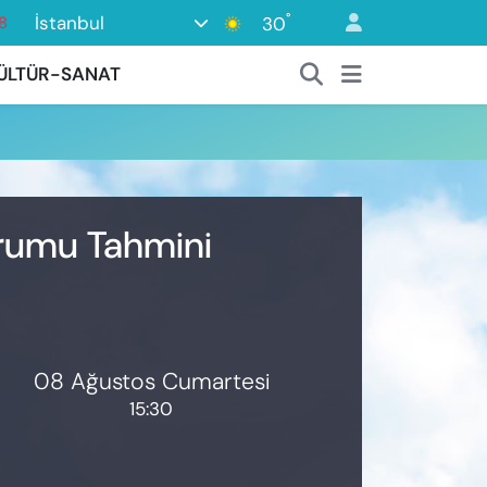
°
İstanbul
30
8
8
ÜLTÜR-SANAT
2
8
3
4
urumu Tahmini
08 Ağustos Cumartesi
15:30