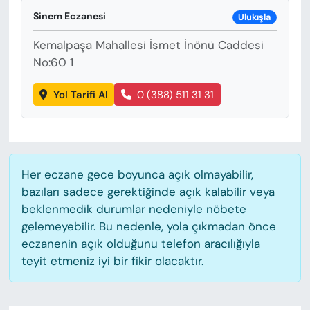
KADIN
Sinem Eczanesi
Ulukışla
SAĞLIK
Kemalpaşa Mahallesi İsmet İnönü Caddesi
No:60 1
SPOR
Yol Tarifi Al
0 (388) 511 31 31
KÜLTÜR-SANAT
MAGAZİN
Her eczane gece boyunca açık olmayabilir,
ÖZEL HABER
bazıları sadece gerektiğinde açık kalabilir veya
beklenmedik durumlar nedeniyle nöbete
YAZAR KÖŞESİ
gelemeyebilir. Bu nedenle, yola çıkmadan önce
eczanenin açık olduğunu telefon aracılığıyla
SİYASET
teyit etmeniz iyi bir fikir olacaktır.
VAN VE DİYARBAKIR HABERLERİ