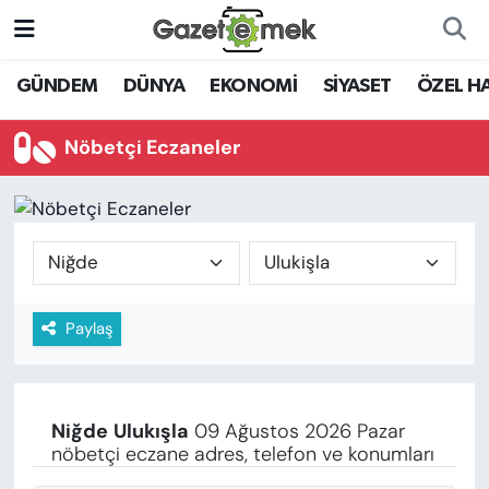
DÜNYA
Nöbetçi Eczaneler
GÜNDEM
DÜNYA
EKONOMİ
SİYASET
ÖZEL H
EKONOMİ
Hava Durumu
Nöbetçi Eczaneler
EMEK HABERLERİ
İstanbul Namaz Vakitleri
YENİ MEDYADA EMEK
Trafik Durumu
GAZETECİLİĞİNİ GELİŞTİRMEK
Süper Lig Puan Durumu ve Fikstür
Paylaş
FAYDALI BİLGİLER
Tüm Manşetler
GÜNDEM
Son Dakika Haberleri
Niğde
Ulukışla
09 Ağustos 2026 Pazar
EĞİTİM
nöbetçi eczane adres, telefon ve konumları
Haber Arşivi