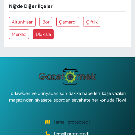
Niğde Diğer İlçeler
Altunhisar
Bor
Çamardi
Çiftlik
Merkez
Ulukişla
Türkiye'den ve dünyadan son dakika haberleri, köşe yazıları,
magazinden siyasete, spordan seyahate her konuda Flow!
[email protected]
[email protected]