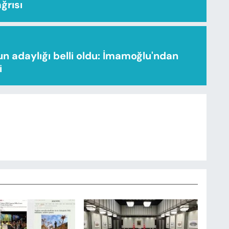
ağrısı
n adaylığı belli oldu: İmamoğlu'ndan
i