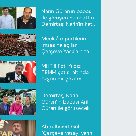
Narin Güran'ın babası
ile görüşen Selahattin
Demirtaş: Narin'in katili
Nevzat Bahtiyar'dır
Meclis'te partilerin
imzasına açılan
Çerçeve Yasa'nın tam
metni yayımlandı
MHP’li Feti Yıldız:
TBMM çatısı altında
özgün bir çözüm
modeli oluşturuldu
Demirtaş, Narin
Güran’ın babası Arif
Güran ile görüşecek
Abdulhamit Gül:
"Çerçeve yasayı yarın