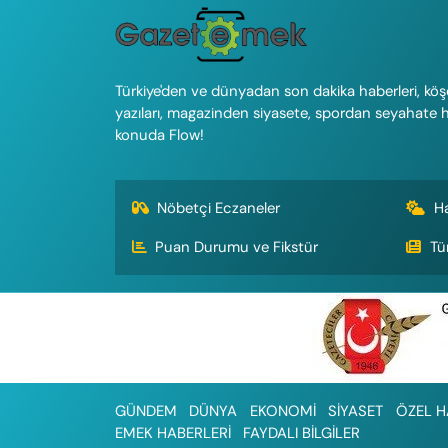
Türkiye'den ve dünyadan son dakika haberleri, köş
yazıları, magazinden siyasete, spordan seyahate 
konuda Flow!
Nöbetçi Eczaneler
H
Puan Durumu ve Fikstür
Tü
GÜNDEM
DÜNYA
EKONOMİ
SİYASET
ÖZEL H
EMEK HABERLERİ
FAYDALI BİLGİLER