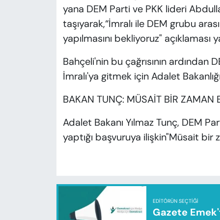
yana DEM Parti ve PKK lideri Abdullah
taşıyarak,“İmralı ile DEM grubu ara
yapılmasını bekliyoruz" açıklaması y
Bahçeli'nin bu çağrısının ardından 
İmralı'ya gitmek için Adalet Bakanlığı
BAKAN TUNÇ: MÜSAİT BİR ZAMAN 
Adalet Bakanı Yılmaz Tunç, DEM Part
yaptığı başvuruya ilişkin"Müsait bir
EDITÖRÜN SEÇTIĞI
Gazete Emek'te