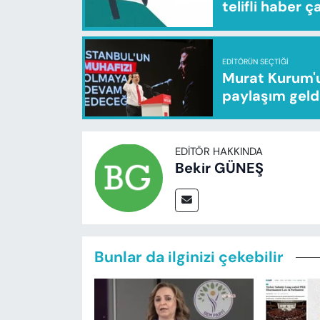
telifli haber ç
EDITÖRÜN SEÇTIĞI
Murat Kurum'u
paylaşım geld
EDITÖR HAKKINDA
Bekir GÜNEŞ
Bunlar da ilginizi çekebilir