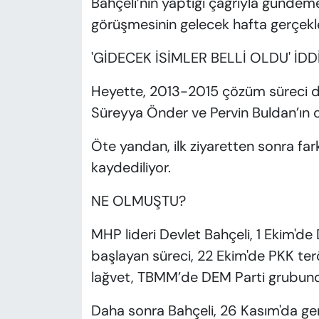
Bahçeli’nin yaptığı çağrıyla gündem
görüşmesinin gelecek hafta gerçekl
'GİDECEK İSİMLER BELLİ OLDU' İDD
Heyette, 2013-2015 çözüm süreci dö
Süreyya Önder ve Pervin Buldan’ın o
Öte yandan, ilk ziyaretten sonra farkl
kaydediliyor.
NE OLMUŞTU?
MHP lideri Devlet Bahçeli, 1 Ekim'de 
başlayan süreci, 22 Ekim'de PKK ter
lağvet, TBMM’de DEM Parti grubunda 
Daha sonra Bahçeli, 26 Kasım'da ge