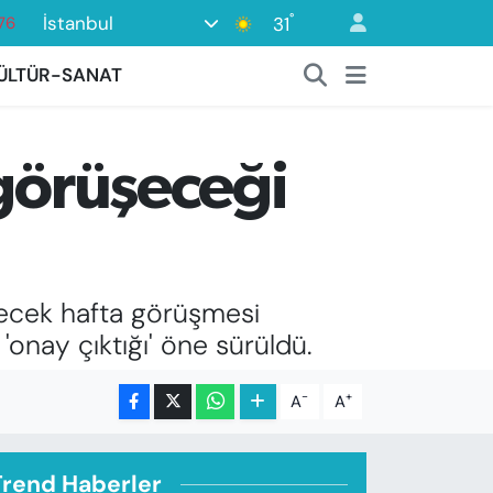
°
İstanbul
31
17
01
ÜLTÜR-SANAT
02
12
 görüşeceği
64
76
elecek hafta görüşmesi
nay çıktığı' öne sürüldü.
-
+
A
A
Trend Haberler