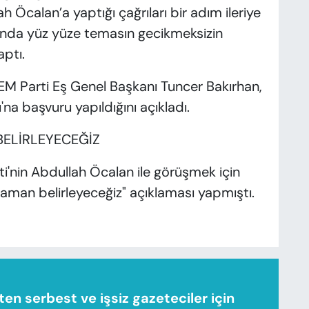
 Öcalan’a yaptığı çağrıları bir adım ileriye
sında yüz yüze temasın gecikmeksizin
aptı.
DEM Parti Eş Genel Başkanı Tuncer Bakırhan,
'na başvuru yapıldığını açıkladı.
BELİRLEYECEĞİZ
i'nin Abdullah Öcalan ile görüşmek için
 zaman belirleyeceğiz" açıklaması yapmıştı.
n serbest ve işsiz gazeteciler için