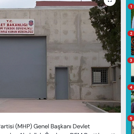
1
2
3
4
5
 Partisi (MHP) Genel Başkanı Devlet