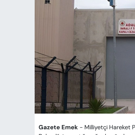
KADIN
SAĞLIK
SPOR
KÜLTÜR-SANAT
MAGAZİN
ÖZEL HABER
YAZAR KÖŞESİ
SİYASET
VAN VE DİYARBAKIR HABERLERİ
Gazete Emek
- Milliyetçi Hareket