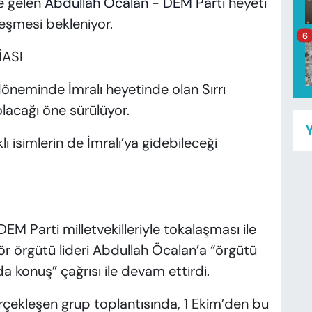
e gelen
Abdullah Öcalan
-
DEM Parti
heyeti
eşmesi bekleniyor.
6
İASI
neminde İmralı heyetinde olan Sırrı
lacağı öne sürülüyor.
Y
ı isimlerin de İmralı’ya gidebileceği
DEM Parti milletvekilleriyle tokalaşması ile
ör örgütü lideri Abdullah Öcalan’a “örgütü
konuş” çağrısı ile devam ettirdi.
rçekleşen grup toplantısında, 1 Ekim’den bu