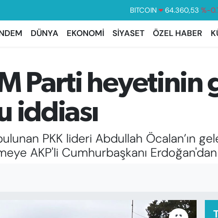
DOLAR
47,7069
%0.
EURO
55,0265
%0.
NDEM
DÜNYA
EKONOMİ
SİYASET
ÖZEL HABER
K
STERLİN
64,1897
%0.
GRAM ALTIN
6618.49
%2.
M Parti heyetinin
BİST100
13.887
%
BITCOIN
64.360,53
%-0.
du iddiası
 bulunan PKK lideri Abdullah Öcalan’ın g
eye AKP'li Cumhurbaşkanı Erdoğan'dan 'o