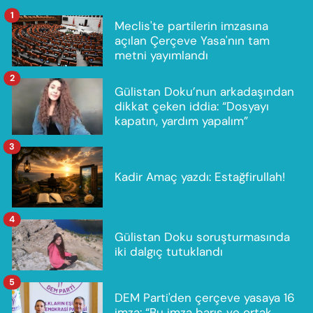
1
Meclis'te partilerin imzasına
açılan Çerçeve Yasa'nın tam
metni yayımlandı
2
Gülistan Doku’nun arkadaşından
dikkat çeken iddia: “Dosyayı
kapatın, yardım yapalım”
3
Kadir Amaç yazdı: Estağfirullah!
4
Gülistan Doku soruşturmasında
iki dalgıç tutuklandı
5
DEM Parti'den çerçeve yasaya 16
imza: “Bu imza barış ve ortak