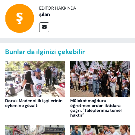
EDITÖR HAKKINDA
şilan
Bunlar da ilginizi çekebilir
Doruk Madencilik işçilerinin
Mülakat mağduru
eylemine gözaltı
öğretmenlerden iktidara
çağrı: "Taleplerimiz temel
haktır"