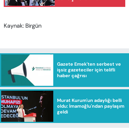
alacaklar ödendi
Kaynak: Birgün
Gazete Emek'ten serbest ve
işsiz gazeteciler için telifli
haber çağrısı
Murat Kurum'un adaylığı belli
oldu: İmamoğlu'ndan paylaşım
geldi