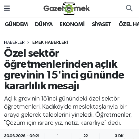
DÜNYA
Nöbetçi Eczaneler
GÜNDEM
DÜNYA
EKONOMİ
SİYASET
ÖZEL H
EKONOMİ
Hava Durumu
HABERLER
EMEK HABERLERİ
Özel sektör
EMEK HABERLERİ
İstanbul Namaz Vakitleri
öğretmenlerinden açlık
YENİ MEDYADA EMEK
Trafik Durumu
grevinin 15'inci gününde
GAZETECİLİĞİNİ GELİŞTİRMEK
kararlılık mesajı
Süper Lig Puan Durumu ve Fikstür
FAYDALI BİLGİLER
Açlık grevinin 15'inci günündeki özel sektör
Tüm Manşetler
öğretmenleri, Kadıköy'de meslektaşlarıyla bir
GÜNDEM
araya gelerek taleplerini yineledi. Öğretmenler,
Son Dakika Haberleri
"Çözüm için ısrarcıyız, netiz, kararlıyız" dedi.
EĞİTİM
Haber Arşivi
30.06.2026 - 09:21
1
22
3 DK