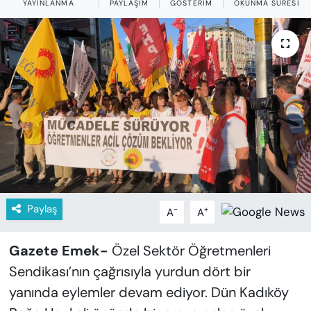
YAYINLANMA
PAYLAŞIM
GÖSTERIM
OKUNMA SÜRESI
KADIN
SAĞLIK
SPOR
KÜLTÜR-SANAT
MAGAZİN
ÖZEL HABER
Paylaş
-
+
A
A
YAZAR KÖŞESİ
Gazete Emek-
Özel Sektör Öğretmenleri
SİYASET
Sendikası’nın çağrısıyla yurdun dört bir
VAN VE DİYARBAKIR HABERLERİ
yanında eylemler devam ediyor. Dün Kadıköy