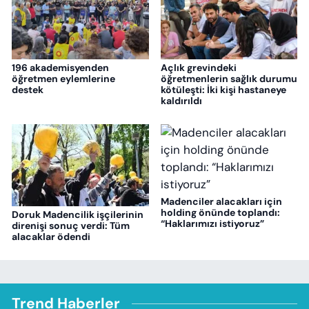
196 akademisyenden
Açlık grevindeki
öğretmen eylemlerine
öğretmenlerin sağlık durumu
destek
kötüleşti: İki kişi hastaneye
kaldırıldı
Madenciler alacakları için
holding önünde toplandı:
Doruk Madencilik işçilerinin
“Haklarımızı istiyoruz”
direnişi sonuç verdi: Tüm
alacaklar ödendi
Trend Haberler