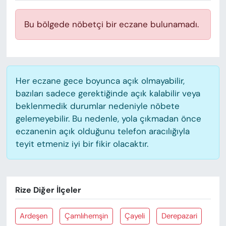
KADIN
Bu bölgede nöbetçi bir eczane bulunamadı.
SAĞLIK
SPOR
Her eczane gece boyunca açık olmayabilir,
KÜLTÜR-SANAT
bazıları sadece gerektiğinde açık kalabilir veya
beklenmedik durumlar nedeniyle nöbete
MAGAZİN
gelemeyebilir. Bu nedenle, yola çıkmadan önce
eczanenin açık olduğunu telefon aracılığıyla
ÖZEL HABER
teyit etmeniz iyi bir fikir olacaktır.
YAZAR KÖŞESİ
SİYASET
Rize Diğer İlçeler
VAN VE DİYARBAKIR HABERLERİ
Ardeşen
Çamlıhemşin
Çayeli
Derepazari