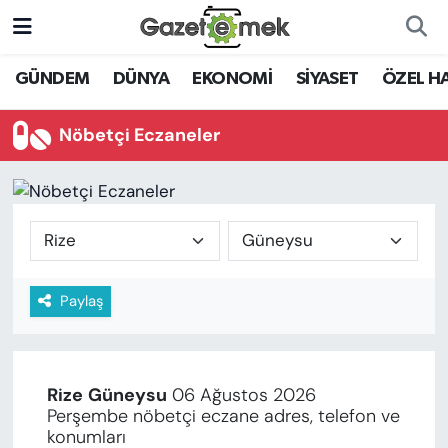
DÜNYA
Nöbetçi Eczaneler
GÜNDEM
DÜNYA
EKONOMİ
SİYASET
ÖZEL H
EKONOMİ
Hava Durumu
Nöbetçi Eczaneler
EMEK HABERLERİ
İstanbul Namaz Vakitleri
YENİ MEDYADA EMEK
Trafik Durumu
GAZETECİLİĞİNİ GELİŞTİRMEK
Süper Lig Puan Durumu ve Fikstür
Paylaş
FAYDALI BİLGİLER
Tüm Manşetler
GÜNDEM
Son Dakika Haberleri
Rize
Güneysu
06 Ağustos 2026
EĞİTİM
Perşembe nöbetçi eczane adres, telefon ve
Haber Arşivi
konumları