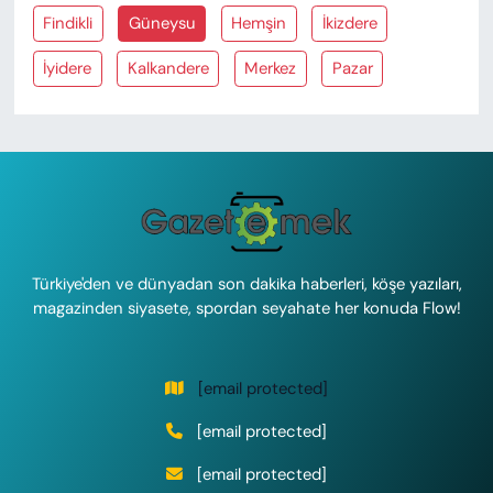
Findikli
Güneysu
Hemşin
İkizdere
İyidere
Kalkandere
Merkez
Pazar
Türkiye'den ve dünyadan son dakika haberleri, köşe yazıları,
magazinden siyasete, spordan seyahate her konuda Flow!
[email protected]
[email protected]
[email protected]