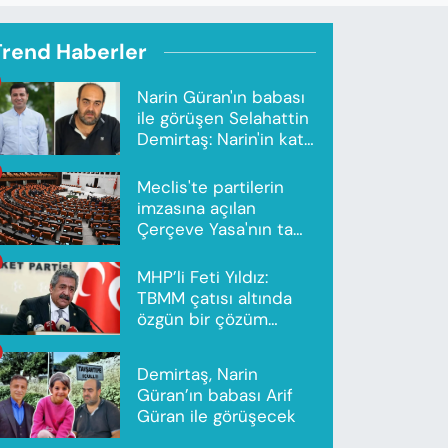
Trend Haberler
Narin Güran'ın babası
ile görüşen Selahattin
Demirtaş: Narin'in katili
Nevzat Bahtiyar'dır
Meclis'te partilerin
imzasına açılan
Çerçeve Yasa'nın tam
metni yayımlandı
MHP’li Feti Yıldız:
TBMM çatısı altında
özgün bir çözüm
modeli oluşturuldu
Demirtaş, Narin
Güran’ın babası Arif
Güran ile görüşecek