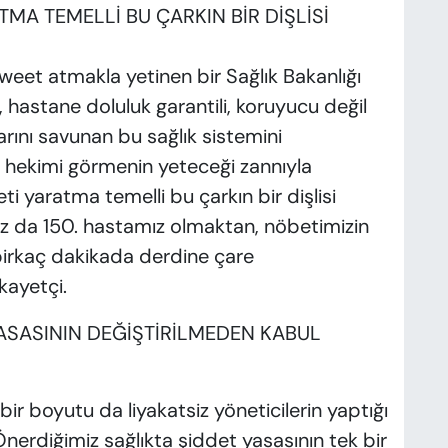
MA TEMELLİ BU ÇARKIN BİR DİŞLİSİ
weet atmakla yetinen bir Sağlık Bakanlığı
i, hastane doluluk garantili, koruyucu değil
arını savunan bu sağlık sistemini
a hekimi görmenin yeteceği zannıyla
 yaratma temelli bu çarkın bir dişlisi
ız da 150. hastamız olmaktan, nöbetimizin
birkaç dakikada derdine çare
kayetçi.
ASASININ DEĞİŞTİRİLMEDEN KABUL
bir boyutu da liyakatsiz yöneticilerin yaptığı
nerdiğimiz sağlıkta şiddet yasasının tek bir