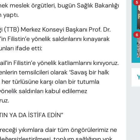
5
ek meslek örgütleri, bugün Sağlık Bakanlığı
m yaptı.
ği (TTB) Merkez Konseyi Başkanı Prof. Dr.
6
 Filistin’e yönelik saldırılarını kınayarak
ları ifade etti:
’in Filistin’e yönelik katliamlarını kınıyoruz.
lerin temsilcileri olarak ‘Savaş bir halk
Y
 her türlüsüne karşı olan bir tutumla
 yönelik saldırıları kabul edilemez
ruz.
N YA DA İSTİFA EDİN”
eceği yıkımlara dair tüm öngörülerimiz ne
değersizleştirilmesi, toplum sağlığının yok