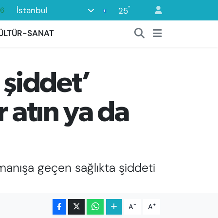
°
İstanbul
25
06
02
ÜLTÜR-SANAT
.2
12
 şiddet’
0
 atın ya da
manışa geçen sağlıkta şiddeti
-
+
A
A