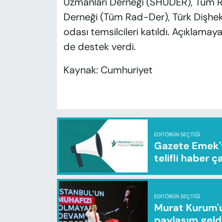
Uzmanları Derneği (SHUDER), Tüm Rad
Derneği (Tüm Rad-Der), Türk Dişheki
odası temsilcileri katıldı. Açıklamaya 
de destek verdi.
Kaynak: Cumhuriyet
EDITÖRÜN SEÇTIĞI
Gazete Emek'te
telifli haber ç
EDITÖRÜN SEÇTIĞI
Murat Kurum'u
paylaşım geld