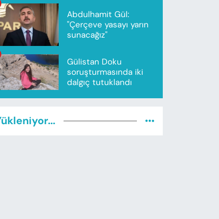
Abdulhamit Gül:
"Çerçeve yasayı yarın
sunacağız"
Gülistan Doku
soruşturmasında iki
dalgıç tutuklandı
ükleniyor...