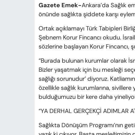
Gazete Emek-
Ankara’da Sağlık em
önünde sağlıkta şiddete karşı eyle
Ortak açıklamayı Türk Tabipleri Birli
Şebnem Korur Fincancı okudu. İsrail’in
sözlerine başlayan Korur Fincancı, şun
“Burada bulunan kurumlar olarak İsrail
Bizler yaşatmak için bu mesleği seçen
sağlığı sorunudur’ diyoruz. Katliamın
özellikle sağlık kurumlarına, sivillere
bulduğumuzu bir kere daha yineliyo
“YA DERHAL GERÇEKÇİ ADIMLAR ATI
Sağlıkta Dönüşüm Programı’nın getir
yazık ki çıkıyor. Başta mesleğimizin 