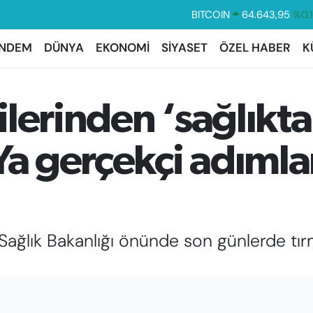
DOLAR
47,6006
%0.
EURO
55,0250
%0.
NDEM
DÜNYA
EKONOMİ
SİYASET
ÖZEL HABER
K
STERLİN
64,2398
%0
GRAM ALTIN
6500.87
%0.
lerinden ‘sağlıkta
BİST100
13.799
%7
Ya gerçekçi adımlar
 Sağlık Bakanlığı önünde son günlerde tır