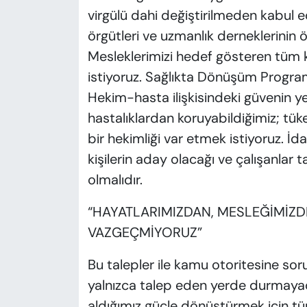
virgülü dahi değiştirilmeden kabul e
örgütleri ve uzmanlık derneklerinin ön
Mesleklerimizi hedef gösteren tüm ki
istiyoruz. Sağlıkta Dönüşüm Program
Hekim-hasta ilişkisindeki güvenin y
hastalıklardan koruyabildiğimiz; tü
bir hekimliği var etmek istiyoruz. İdar
kişilerin aday olacağı ve çalışanlar 
olmalıdır.
“HAYATLARIMIZDAN, MESLEĞİMİZD
VAZGEÇMİYORUZ”
Bu talepler ile kamu otoritesine sorum
yalnızca talep eden yerde durmayac
aldığımız güçle dönüştürmek için tü