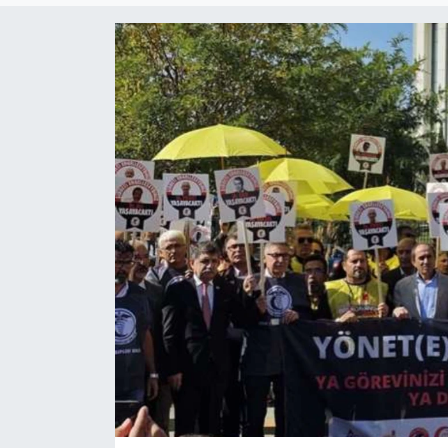
KADIN
SAĞLIK
SPOR
KÜLTÜR-SANAT
MAGAZİN
ÖZEL HABER
YAZAR KÖŞESİ
SİYASET
VAN VE DİYARBAKIR HABERLERİ