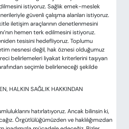
dilmesini istiyoruz. Sağlık emek-meslek
erileriyle güvenli çalışma alanları istiyoruz.
tle iletişim araçlarının denetlenmesini
ı’nın hemen terk edilmesini istiyoruz.
eniden tesisini hedefliyoruz. Toplumu
ketim nesnesi değil, hak öznesi olduğumuz
eci belirlemeleri liyakat kriterlerini taşıyan
tarafından seçimle belirleneceği şekilde
EN, HALKIN SAĞLIK HAKKINDAN
luluklarını hatırlatıyoruz. Ancak bilinsin ki,
ağız. Örgütlülüğümüzden ve haklılığımızdan
m inadımızla mücadele edeceğiz. Bizler