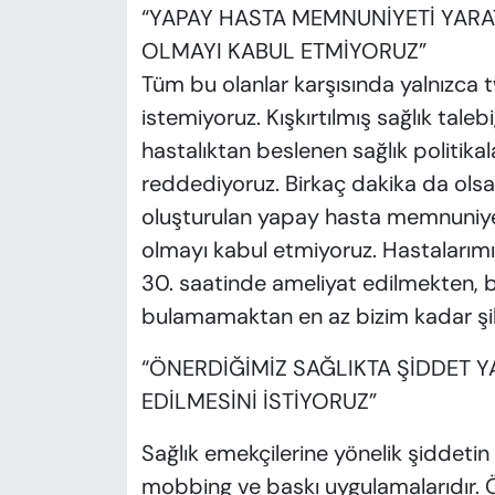
“YAPAY HASTA MEMNUNİYETİ YARAT
OLMAYI KABUL ETMİYORUZ”
Tüm bu olanlar karşısında yalnızca t
istemiyoruz. Kışkırtılmış sağlık taleb
hastalıktan beslenen sağlık politikal
reddediyoruz. Birkaç dakika da ols
oluşturulan yapay hasta memnuniyeti
olmayı kabul etmiyoruz. Hastalarım
30. saatinde ameliyat edilmekten, 
bulamamaktan en az bizim kadar şi
“ÖNERDİĞİMİZ SAĞLIKTA ŞİDDET Y
EDİLMESİNİ İSTİYORUZ”
Sağlık emekçilerine yönelik şiddetin 
mobbing ve baskı uygulamalarıdır. Ö