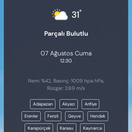
KADIN
°
31
SAĞLIK
Parçalı Bulutlu
SPOR
KÜLTÜR-SANAT
07 Ağustos Cuma
12:30
MAGAZİN
ÖZEL HABER
Nem: %42, Basınç: 1009 hpa hPa,
Rüzgar: 2.69 m/s
YAZAR KÖŞESİ
Adapazarı
Akyazı
Arifiye
SİYASET
Erenler
Ferizli
Geyve
Hendek
VAN VE DİYARBAKIR HABERLERİ
Karapürçek
Karasu
Kaynarca