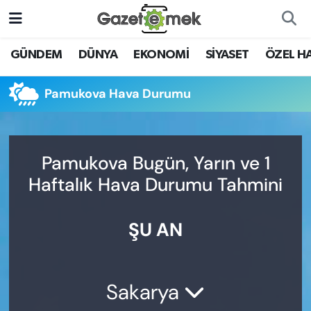
DÜNYA
Nöbetçi Eczaneler
GÜNDEM
DÜNYA
EKONOMİ
SİYASET
ÖZEL H
EKONOMİ
Hava Durumu
Pamukova Hava Durumu
EMEK HABERLERİ
İstanbul Namaz Vakitleri
YENİ MEDYADA EMEK
Trafik Durumu
Pamukova Bugün, Yarın ve 1
GAZETECİLİĞİNİ GELİŞTİRMEK
Haftalık Hava Durumu Tahmini
Süper Lig Puan Durumu ve Fikstür
FAYDALI BİLGİLER
ŞU AN
Tüm Manşetler
GÜNDEM
Son Dakika Haberleri
EĞİTİM
Sakarya
Haber Arşivi