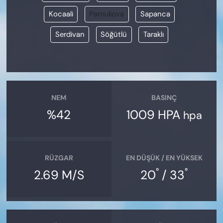
Kocaali
Pamukova
Sapanca
Serdivan
Söğütlü
Taraklı
NEM
BASINÇ
%42
1009 HPA
hpa
RÜZGAR
EN DÜŞÜK / EN YÜKSEK
°
°
2.69 M/S
20
/ 33