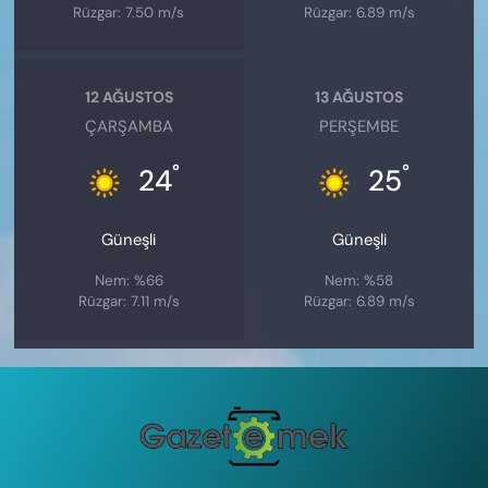
Rüzgar: 7.50 m/s
Rüzgar: 6.89 m/s
12 AĞUSTOS
13 AĞUSTOS
ÇARŞAMBA
PERŞEMBE
°
°
24
25
Güneşli
Güneşli
Nem: %66
Nem: %58
Rüzgar: 7.11 m/s
Rüzgar: 6.89 m/s