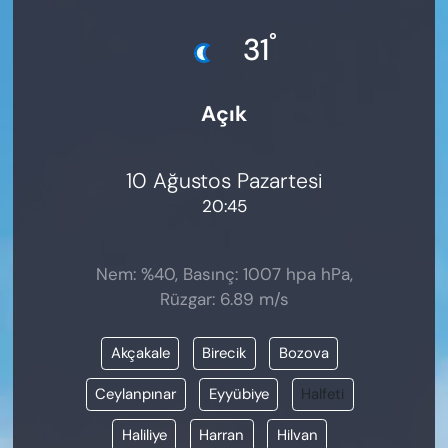
KADIN
°
31
SAĞLIK
Açık
SPOR
KÜLTÜR-SANAT
10 Ağustos Pazartesi
20:45
MAGAZİN
ÖZEL HABER
Nem: %40, Basınç: 1007 hpa hPa,
Rüzgar: 6.89 m/s
YAZAR KÖŞESİ
Akçakale
Birecik
Bozova
SİYASET
Ceylanpınar
Eyyübiye
Halfeti
VAN VE DİYARBAKIR HABERLERİ
Haliliye
Harran
Hilvan