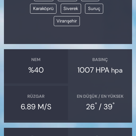
Karaköprü
Siverek
Suruç
Viranşehir
NEM
BASINÇ
%40
1007 HPA
hpa
RÜZGAR
EN DÜŞÜK / EN YÜKSEK
°
°
6.89 M/S
26
/ 39