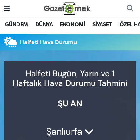
DÜNYA
Nöbetçi Eczaneler
GÜNDEM
DÜNYA
EKONOMİ
SİYASET
ÖZEL H
EKONOMİ
Hava Durumu
Halfeti Hava Durumu
EMEK HABERLERİ
İstanbul Namaz Vakitleri
YENİ MEDYADA EMEK
Trafik Durumu
Halfeti Bugün, Yarın ve 1
GAZETECİLİĞİNİ GELİŞTİRMEK
Haftalık Hava Durumu Tahmini
Süper Lig Puan Durumu ve Fikstür
FAYDALI BİLGİLER
ŞU AN
Tüm Manşetler
GÜNDEM
Son Dakika Haberleri
EĞİTİM
Şanlıurfa
Haber Arşivi