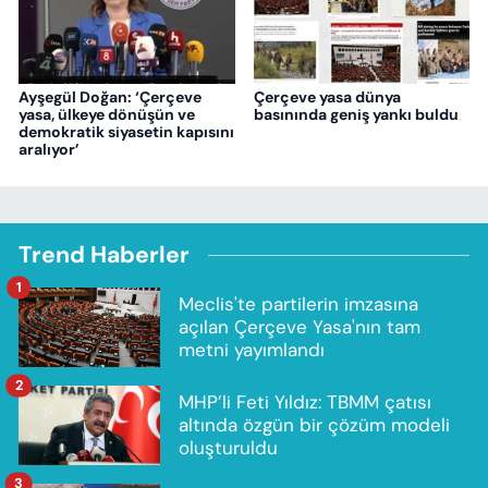
Ayşegül Doğan: ‘Çerçeve
Çerçeve yasa dünya
yasa, ülkeye dönüşün ve
basınında geniş yankı buldu
demokratik siyasetin kapısını
aralıyor’
Trend Haberler
1
Meclis'te partilerin imzasına
açılan Çerçeve Yasa'nın tam
metni yayımlandı
2
MHP’li Feti Yıldız: TBMM çatısı
altında özgün bir çözüm modeli
oluşturuldu
3