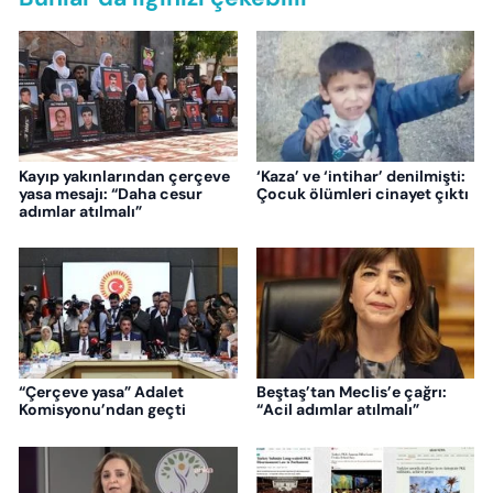
Kayıp yakınlarından çerçeve
‘Kaza’ ve ‘intihar’ denilmişti:
yasa mesajı: “Daha cesur
Çocuk ölümleri cinayet çıktı
adımlar atılmalı”
“Çerçeve yasa” Adalet
Beştaş’tan Meclis’e çağrı:
Komisyonu’ndan geçti
“Acil adımlar atılmalı”