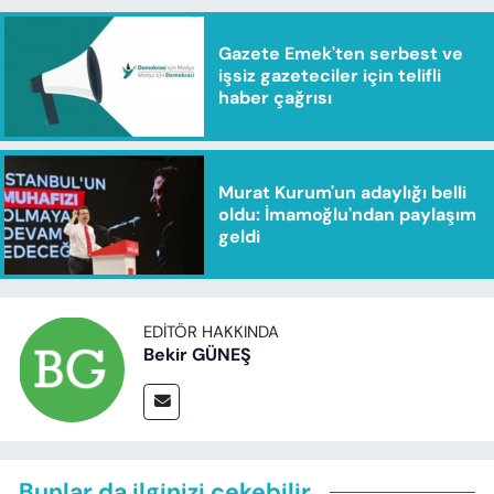
Gazete Emek'ten serbest ve
işsiz gazeteciler için telifli
haber çağrısı
Murat Kurum'un adaylığı belli
oldu: İmamoğlu'ndan paylaşım
geldi
EDITÖR HAKKINDA
Bekir GÜNEŞ
Bunlar da ilginizi çekebilir