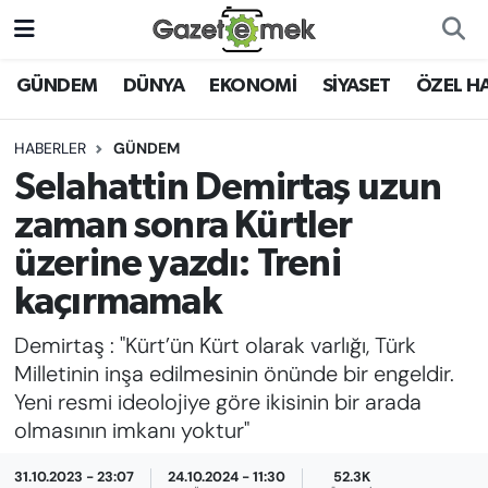
DÜNYA
Nöbetçi Eczaneler
GÜNDEM
DÜNYA
EKONOMİ
SİYASET
ÖZEL H
EKONOMİ
Hava Durumu
HABERLER
GÜNDEM
Selahattin Demirtaş uzun
EMEK HABERLERİ
İstanbul Namaz Vakitleri
zaman sonra Kürtler
YENİ MEDYADA EMEK
Trafik Durumu
üzerine yazdı: Treni
GAZETECİLİĞİNİ GELİŞTİRMEK
kaçırmamak
Süper Lig Puan Durumu ve Fikstür
FAYDALI BİLGİLER
Demirtaş : "Kürt’ün Kürt olarak varlığı, Türk
Tüm Manşetler
Milletinin inşa edilmesinin önünde bir engeldir.
GÜNDEM
Yeni resmi ideolojiye göre ikisinin bir arada
Son Dakika Haberleri
olmasının imkanı yoktur"
EĞİTİM
Haber Arşivi
31.10.2023 - 23:07
24.10.2024 - 11:30
52.3K