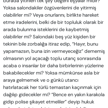
burada yitirilen tek şey değerli eşyalar mıdır?
Yoksa salondakiler özgüvenlerini de yitirmiş
olabilirler mi? Veya onurlarını, birlikte hareket
etme iradelerini, belki de bir topluluk olarak bir
arada bulunma isteklerini de kaybetmiş
olabilirler mi? Salondaki beş yüz kişiden bir
tekinin bile zorbalığa itiraz edip, “Hayır, bunu
yapamazsın, buna izin vermeyeceğiz” dememiş
olmasının yol açacağı toplu utanç sonrasında
acaba o insanlar bir daha birbirlerinin yüzlerine
bakabilecekler mi? Yoksa mümkünse asla bir
araya gelmemek ve o günkü utancı
hatırlatacak her türlü temastan kaçınmak için
dağılıp gidecekler mi? “Bence en yakın karakola
gidip polise şikayet etmeliler” deyip hukuk