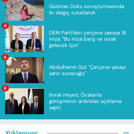
Gülistan Doku soruşturmasında
iki dalgıç tutuklandı
4
DEM Parti'den çerçeve yasaya 16
imza: “Bu imza barış ve ortak
gelecek için”
5
Abdulhamit Gül: "Çerçeve yasayı
yarın sunacağız"
6
İmralı Heyeti, Öcalan'la
görüşmenin ardından açıklama
yaptı
Yükleniyor...