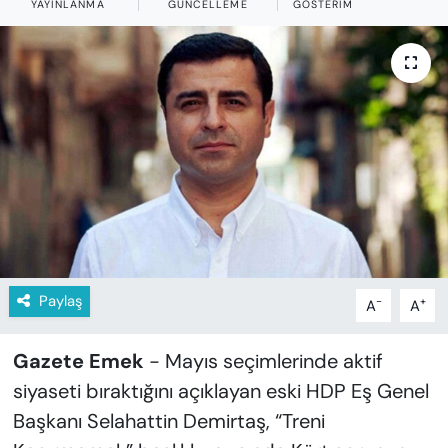
YAYINLANMA
GÜNCELLEME
GÖSTERIM
KADIN
SAĞLIK
SPOR
KÜLTÜR-SANAT
MAGAZİN
ÖZEL HABER
Paylaş
-
+
A
A
YAZAR KÖŞESİ
Gazete Emek
- Mayıs seçimlerinde aktif
SİYASET
siyaseti bıraktığını açıklayan eski HDP Eş Genel
VAN VE DİYARBAKIR HABERLERİ
Başkanı Selahattin Demirtaş, “Treni