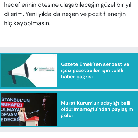
hedeflerinin ötesine ulaşabileceğin güzel bir yıl
dilerim. Yeni yılda da neşen ve pozitif enerjin
hiç kaybolmasın.
Gazete Emek'ten serbest ve
işsiz gazeteciler için telifli
haber çağrısı
Murat Kurum'un adaylığı belli
oldu: İmamoğlu'ndan paylaşım
geldi