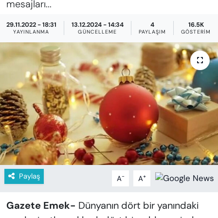
mesajları...
KADIN
29.11.2022 - 18:31
13.12.2024 - 14:34
4
16.5K
SAĞLIK
YAYINLANMA
GÜNCELLEME
PAYLAŞIM
GÖSTERIM
SPOR
KÜLTÜR-SANAT
MAGAZİN
ÖZEL HABER
YAZAR KÖŞESİ
Paylaş
-
+
SİYASET
A
A
VAN VE DİYARBAKIR HABERLERİ
Gazete Emek-
Dünyanın dört bir yanındaki