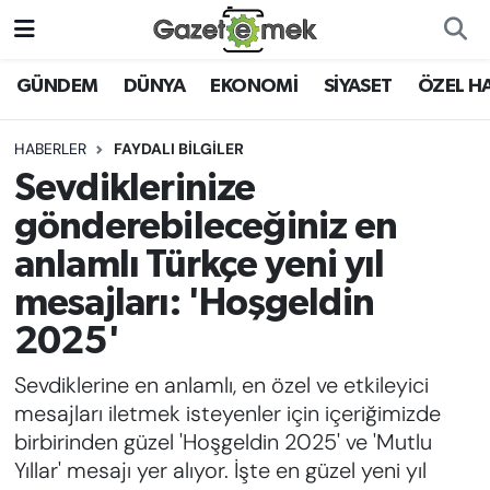
DÜNYA
Nöbetçi Eczaneler
GÜNDEM
DÜNYA
EKONOMİ
SİYASET
ÖZEL H
EKONOMİ
Hava Durumu
HABERLER
FAYDALI BİLGİLER
Sevdiklerinize
EMEK HABERLERİ
İstanbul Namaz Vakitleri
gönderebileceğiniz en
YENİ MEDYADA EMEK
Trafik Durumu
anlamlı Türkçe yeni yıl
GAZETECİLİĞİNİ GELİŞTİRMEK
mesajları: 'Hoşgeldin
Süper Lig Puan Durumu ve Fikstür
FAYDALI BİLGİLER
2025'
Tüm Manşetler
Sevdiklerine en anlamlı, en özel ve etkileyici
GÜNDEM
mesajları iletmek isteyenler için içeriğimizde
Son Dakika Haberleri
birbirinden güzel 'Hoşgeldin 2025' ve 'Mutlu
EĞİTİM
Yıllar' mesajı yer alıyor. İşte en güzel yeni yıl
Haber Arşivi