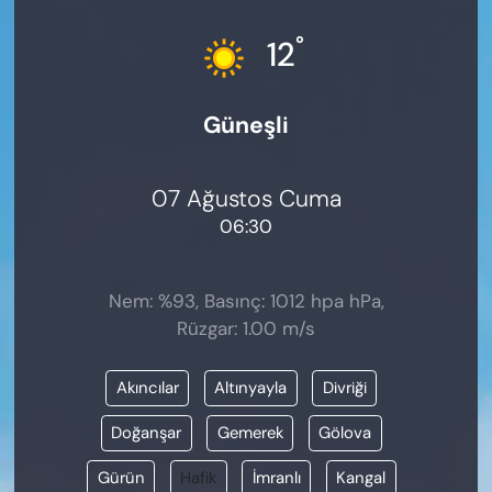
KADIN
°
12
SAĞLIK
Güneşli
SPOR
KÜLTÜR-SANAT
07 Ağustos Cuma
06:30
MAGAZİN
ÖZEL HABER
Nem: %93, Basınç: 1012 hpa hPa,
Rüzgar: 1.00 m/s
YAZAR KÖŞESİ
Akıncılar
Altınyayla
Divriği
SİYASET
Doğanşar
Gemerek
Gölova
VAN VE DİYARBAKIR HABERLERİ
Gürün
Hafik
İmranlı
Kangal