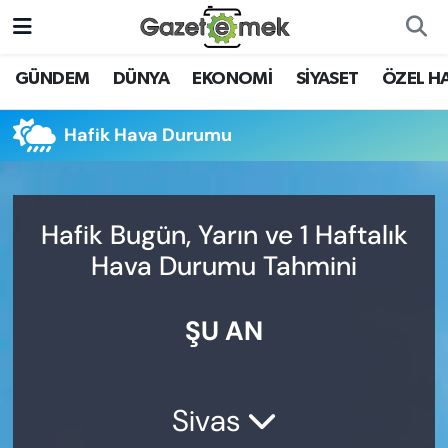
DÜNYA
Nöbetçi Eczaneler
GÜNDEM
DÜNYA
EKONOMİ
SİYASET
ÖZEL H
EKONOMİ
Hava Durumu
Hafik Hava Durumu
EMEK HABERLERİ
İstanbul Namaz Vakitleri
YENİ MEDYADA EMEK
Trafik Durumu
Hafik Bugün, Yarın ve 1 Haftalık
GAZETECİLİĞİNİ GELİŞTİRMEK
Hava Durumu Tahmini
Süper Lig Puan Durumu ve Fikstür
FAYDALI BİLGİLER
ŞU AN
Tüm Manşetler
GÜNDEM
Son Dakika Haberleri
EĞİTİM
Sivas
Haber Arşivi