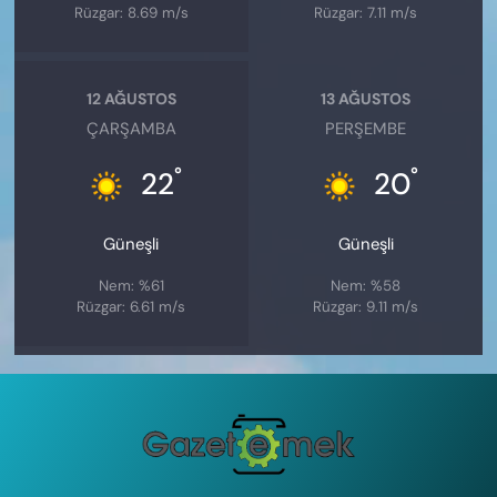
Rüzgar: 8.69 m/s
Rüzgar: 7.11 m/s
12 AĞUSTOS
13 AĞUSTOS
ÇARŞAMBA
PERŞEMBE
°
°
22
20
Güneşli
Güneşli
Nem: %61
Nem: %58
Rüzgar: 6.61 m/s
Rüzgar: 9.11 m/s