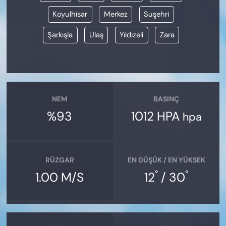
Koyulhisar
Merkez
Suşehri
Şarkışla
Ulaş
Yıldızeli
Zara
NEM
BASINÇ
%93
1012 HPA
hpa
RÜZGAR
EN DÜŞÜK / EN YÜKSEK
°
°
1.00 M/S
12
/ 30