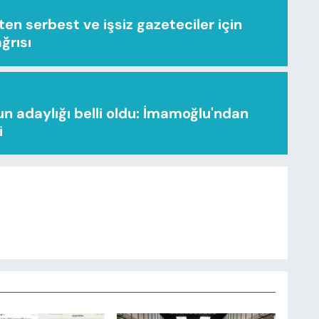
n serbest ve işsiz gazeteciler için
ağrısı
n adaylığı belli oldu: İmamoğlu'ndan
i