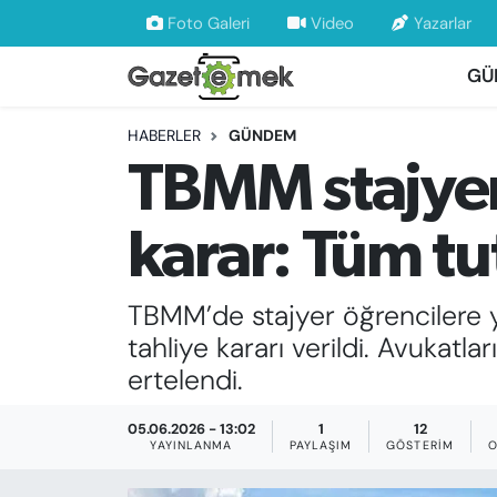
Foto Galeri
Video
Yazarlar
GÜ
DÜNYA
Nöbetçi Eczaneler
HABERLER
GÜNDEM
EKONOMİ
Hava Durumu
TBMM stajyer
EMEK HABERLERİ
İstanbul Namaz Vakitleri
karar: Tüm tu
YENİ MEDYADA EMEK GAZETECİLİĞİNİ
Trafik Durumu
GELİŞTİRMEK
TBMM’de stajyer öğrencilere yö
Süper Lig Puan Durumu ve Fikstür
FAYDALI BİLGİLER
tahliye kararı verildi. Avukatl
Tüm Manşetler
ertelendi.
GÜNDEM
Son Dakika Haberleri
05.06.2026 - 13:02
1
12
YAYINLANMA
PAYLAŞIM
GÖSTERIM
O
EĞİTİM
Haber Arşivi