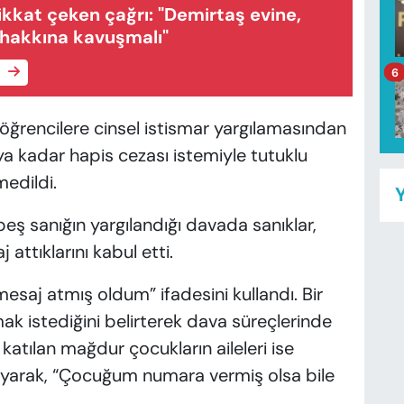
ikkat çeken çağrı: "Demirtaş evine,
hakkına kavuşmalı"
e
6
öğrencilere cinsel istismar yargılamasından
 aya kadar hapis cezası istemiyle tutuklu
medildi.
Y
eş sanığın yargılandığı davada sanıklar,
 attıklarını kabul etti.
esaj atmış oldum” ifadesini kullandı. Bir
ak istediğini belirterek dava süreçlerinde
tılan mağdur çocukların aileleri ise
layarak, “Çocuğum numara vermiş olsa bile
.