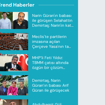
Trend Haberler
Narin Güran'ın babası
ile görüşen Selahattin
Demirtaş: Narin'in katili
Nevzat Bahtiyar'dır
Meclis'te partilerin
imzasına açılan
Çerçeve Yasa'nın tam
metni yayımlandı
MHP’li Feti Yıldız:
TBMM çatısı altında
özgün bir çözüm
modeli oluşturuldu
Demirtaş, Narin
Güran’ın babası Arif
Güran ile görüşecek
Abdulhamit Gül: