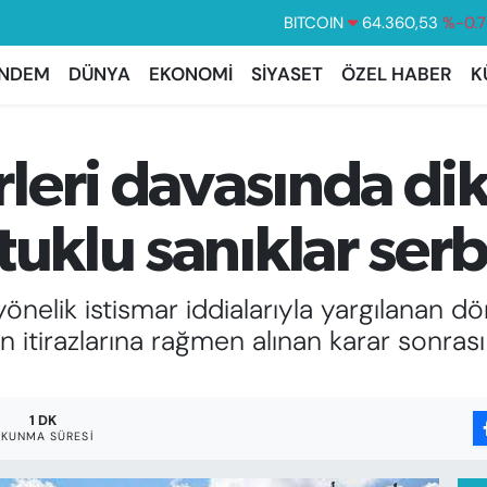
DOLAR
47,7143
%0.
EURO
55,0317
%-0.0
NDEM
DÜNYA
EKONOMİ
SİYASET
ÖZEL HABER
K
STERLİN
64,2463
%0.0
GRAM ALTIN
6574.81
%1.
leri davasında di
BİST100
13.799
%7
BITCOIN
64.360,53
%-0.7
tuklu sanıklar serb
nelik istismar iddialarıyla yargılanan dö
arın itirazlarına rağmen alınan karar sonr
1 DK
KUNMA SÜRESI