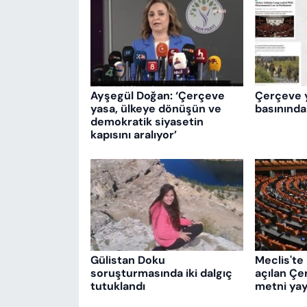
Ayşegül Doğan: ‘Çerçeve
Çerçeve 
yasa, ülkeye dönüşün ve
basınında
demokratik siyasetin
kapısını aralıyor’
Gülistan Doku
Meclis'te 
soruşturmasında iki dalgıç
açılan Çe
tutuklandı
metni yay