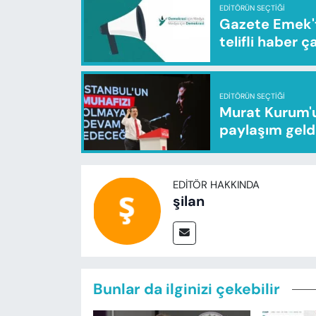
EDITÖRÜN SEÇTIĞI
Gazete Emek'te
telifli haber ç
EDITÖRÜN SEÇTIĞI
Murat Kurum'u
paylaşım geld
EDITÖR HAKKINDA
şilan
Bunlar da ilginizi çekebilir