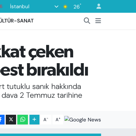
°
İstanbul
26
16
2
ÜLTÜR-SANAT
7
44
kkat çeken
0
6
est bırakıldı
rt tutuklu sanık hakkında
ası dava 2 Temmuz tarihine
-
+
A
A