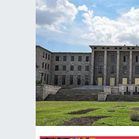
KADIN
SAĞLIK
SPOR
KÜLTÜR-SANAT
MAGAZİN
ÖZEL HABER
YAZAR KÖŞESİ
SİYASET
VAN VE DİYARBAKIR HABERLERİ