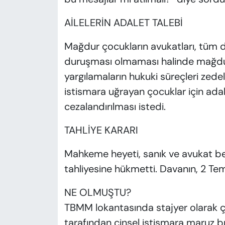
AİLELERİN ADALET TALEBİ
Mağdur çocukların avukatları, tüm d
duruşması olmaması halinde mağdurl
yargılamaların hukuki süreçleri zedel
istismara uğrayan çocuklar için adal
cezalandırılması istedi.
TAHLİYE KARARI
Mahkeme heyeti, sanık ve avukat be
tahliyesine hükmetti. Davanın, 2 Temm
NE OLMUŞTU?
TBMM lokantasında stajyer olarak ça
tarafından cinsel istismara maruz bıra