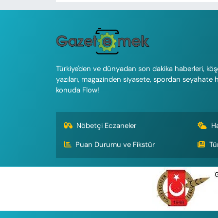
Türkiye'den ve dünyadan son dakika haberleri, köş
yazıları, magazinden siyasete, spordan seyahate 
konuda Flow!
Nöbetçi Eczaneler
H
Puan Durumu ve Fikstür
Tü