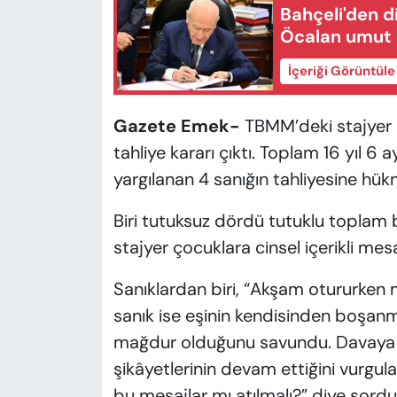
Bahçeli'den d
Öcalan umut 
İçeriği Görüntül
Gazete Emek-
TBMM’deki stajyer 
tahliye kararı çıktı. Toplam 16 yıl 6
yargılanan 4 sanığın tahliyesine hük
Biri tutuksuz dördü tutuklu toplam b
stajyer çocuklara cinsel içerikli mesaj
Sanıklardan biri, “Akşam otururken m
sanık ise eşinin kendisinden boşanm
mağdur olduğunu savundu. Davaya ka
şikâyetlerinin devam ettiğini vurgu
bu mesajlar mı atılmalı?” diye sordu