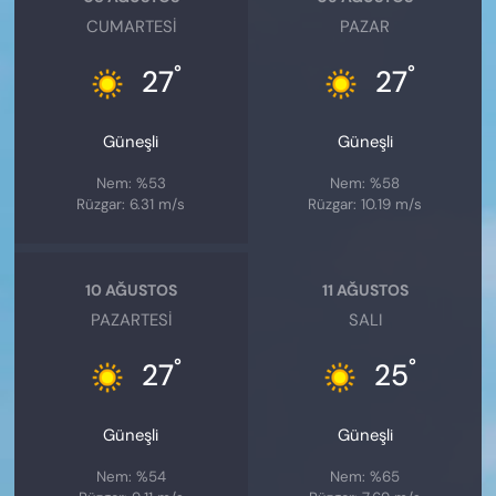
CUMARTESI
PAZAR
°
°
27
27
Güneşli
Güneşli
Nem: %53
Nem: %58
Rüzgar: 6.31 m/s
Rüzgar: 10.19 m/s
10 AĞUSTOS
11 AĞUSTOS
PAZARTESI
SALI
°
°
27
25
Güneşli
Güneşli
Nem: %54
Nem: %65