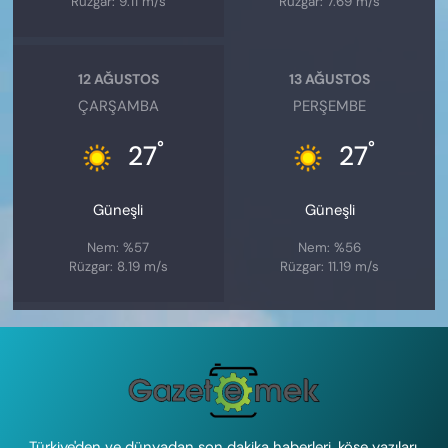
Rüzgar: 9.11 m/s
Rüzgar: 7.69 m/s
12 AĞUSTOS
13 AĞUSTOS
ÇARŞAMBA
PERŞEMBE
°
°
27
27
Güneşli
Güneşli
Nem: %57
Nem: %56
Rüzgar: 8.19 m/s
Rüzgar: 11.19 m/s
Türkiye'den ve dünyadan son dakika haberleri, köşe yazıları,