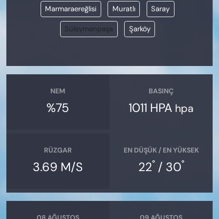
Marmaraereğlisi
Muratlı
Saray
Süleymanpaşa
Şarköy
NEM
BASINÇ
%75
1011 HPA
hpa
RÜZGAR
EN DÜŞÜK / EN YÜKSEK
°
°
3.69 M/S
22
/ 30
08 AĞUSTOS
09 AĞUSTOS