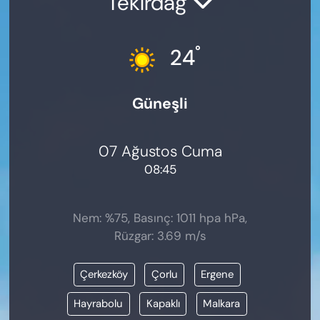
Tekirdağ
KADIN
SAĞLIK
°
24
SPOR
Güneşli
KÜLTÜR-SANAT
07 Ağustos Cuma
MAGAZİN
08:45
ÖZEL HABER
Nem: %75, Basınç: 1011 hpa hPa,
YAZAR KÖŞESİ
Rüzgar: 3.69 m/s
SİYASET
Çerkezköy
Çorlu
Ergene
VAN VE DİYARBAKIR HABERLERİ
Hayrabolu
Kapaklı
Malkara