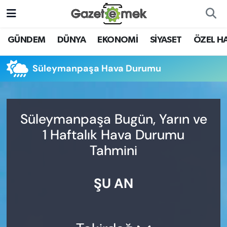
DÜNYA
Nöbetçi Eczaneler
GÜNDEM
DÜNYA
EKONOMİ
SİYASET
ÖZEL H
EKONOMİ
Hava Durumu
Süleymanpaşa Hava Durumu
EMEK HABERLERİ
İstanbul Namaz Vakitleri
YENİ MEDYADA EMEK
Trafik Durumu
Süleymanpaşa Bugün, Yarın ve
GAZETECİLİĞİNİ GELİŞTİRMEK
1 Haftalık Hava Durumu
Süper Lig Puan Durumu ve Fikstür
Tahmini
FAYDALI BİLGİLER
Tüm Manşetler
GÜNDEM
ŞU AN
Son Dakika Haberleri
EĞİTİM
Haber Arşivi