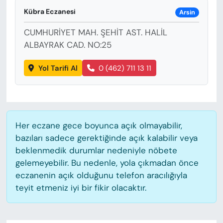
KADIN
Kübra Eczanesi
Arsin
SAĞLIK
CUMHURİYET MAH. ŞEHİT AST. HALİL
ALBAYRAK CAD. NO:25
SPOR
Yol Tarifi Al
0 (462) 711 13 11
KÜLTÜR-SANAT
MAGAZİN
Her eczane gece boyunca açık olmayabilir,
ÖZEL HABER
bazıları sadece gerektiğinde açık kalabilir veya
beklenmedik durumlar nedeniyle nöbete
YAZAR KÖŞESİ
gelemeyebilir. Bu nedenle, yola çıkmadan önce
eczanenin açık olduğunu telefon aracılığıyla
SİYASET
teyit etmeniz iyi bir fikir olacaktır.
VAN VE DİYARBAKIR HABERLERİ