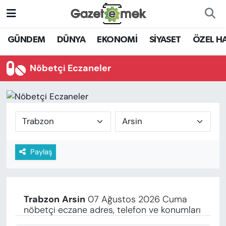
DÜNYA
Nöbetçi Eczaneler
GÜNDEM
DÜNYA
EKONOMİ
SİYASET
ÖZEL H
EKONOMİ
Hava Durumu
Nöbetçi Eczaneler
EMEK HABERLERİ
İstanbul Namaz Vakitleri
YENİ MEDYADA EMEK
Trafik Durumu
GAZETECİLİĞİNİ GELİŞTİRMEK
Süper Lig Puan Durumu ve Fikstür
Paylaş
FAYDALI BİLGİLER
Tüm Manşetler
GÜNDEM
Son Dakika Haberleri
Trabzon
Arsin
07 Ağustos 2026 Cuma
EĞİTİM
nöbetçi eczane adres, telefon ve konumları
Haber Arşivi