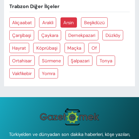
Trabzon Diğer İlçeler
Akçaabat
Arakli
Arsin
Beşikdüzü
Çarşibaşi
Çaykara
Dernekpazari
Düzköy
Hayrat
Köprübaşi
Maçka
Of
Ortahisar
Sürmene
Şalpazari
Tonya
Vakfikebir
Yomra
Türkiye'den ve dünyadan son dakika haberleri, köşe yazıları,