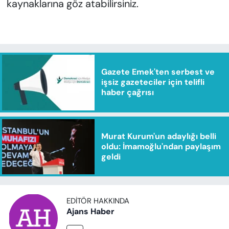
kaynaklarına göz atabilirsiniz.
Gazete Emek'ten serbest ve
işsiz gazeteciler için telifli
haber çağrısı
Murat Kurum'un adaylığı belli
oldu: İmamoğlu'ndan paylaşım
geldi
EDITÖR HAKKINDA
Ajans Haber