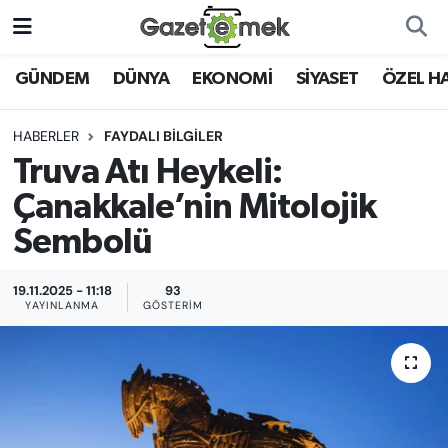
DÜNYA
Nöbetçi Eczaneler
GÜNDEM
DÜNYA
EKONOMİ
SİYASET
ÖZEL H
EKONOMİ
Hava Durumu
HABERLER
FAYDALI BİLGİLER
Truva Atı Heykeli:
EMEK HABERLERİ
İstanbul Namaz Vakitleri
Çanakkale’nin Mitolojik
YENİ MEDYADA EMEK
Trafik Durumu
Sembolü
GAZETECİLİĞİNİ GELİŞTİRMEK
Süper Lig Puan Durumu ve Fikstür
19.11.2025 - 11:18
93
FAYDALI BİLGİLER
YAYINLANMA
GÖSTERIM
Tüm Manşetler
GÜNDEM
Son Dakika Haberleri
EĞİTİM
Haber Arşivi