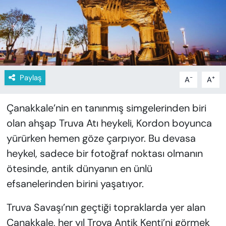
KADIN
SAĞLIK
SPOR
Paylaş
-
+
A
A
KÜLTÜR-SANAT
Çanakkale’nin en tanınmış simgelerinden biri
MAGAZİN
olan ahşap Truva Atı heykeli, Kordon boyunca
ÖZEL HABER
yürürken hemen göze çarpıyor. Bu devasa
heykel, sadece bir fotoğraf noktası olmanın
YAZAR KÖŞESİ
ötesinde, antik dünyanın en ünlü
efsanelerinden birini yaşatıyor.
SİYASET
Truva Savaşı’nın geçtiği topraklarda yer alan
VAN VE DİYARBAKIR HABERLERİ
Çanakkale, her yıl Troya Antik Kenti’ni görmek