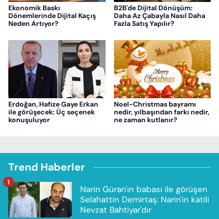
Ekonomik Baskı
B2B'de Dijital Dönüşüm:
Dönemlerinde Dijital Kaçış
Daha Az Çabayla Nasıl Daha
Neden Artıyor?
Fazla Satış Yapılır?
Erdoğan, Hafize Gaye Erkan
Noel-Christmas bayramı
ile görüşecek: Üç seçenek
nedir, yılbaşından farkı nedir,
konuşuluyor
ne zaman kutlanır?
Trend Haberler
1
Narin Güran'ın babası ile görüşen
Selahattin Demirtaş: Narin'in katili
Nevzat Bahtiyar'dır