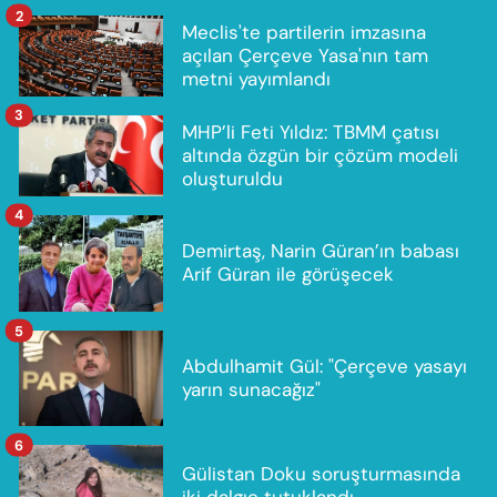
2
Meclis'te partilerin imzasına
açılan Çerçeve Yasa'nın tam
metni yayımlandı
3
MHP’li Feti Yıldız: TBMM çatısı
altında özgün bir çözüm modeli
oluşturuldu
4
Demirtaş, Narin Güran’ın babası
Arif Güran ile görüşecek
5
Abdulhamit Gül: "Çerçeve yasayı
yarın sunacağız"
6
Gülistan Doku soruşturmasında
iki dalgıç tutuklandı