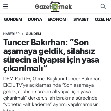
DÜNYA
Nöbetçi Eczaneler
GÜNDEM
DÜNYA
EKONOMİ
SİYASET
ÖZEL H
EKONOMİ
Hava Durumu
HABERLER
GÜNDEM
Tuncer Bakırhan: “Son
EMEK HABERLERİ
İstanbul Namaz Vakitleri
aşamaya geldik, silahsız
YENİ MEDYADA EMEK
Trafik Durumu
sürecin altyapısı için yasa
GAZETECİLİĞİNİ GELİŞTİRMEK
çıkarılmalı”
Süper Lig Puan Durumu ve Fikstür
FAYDALI BİLGİLER
DEM Parti Eş Genel Başkanı Tuncer Bakırhan,
Tüm Manşetler
EKOL TV'ye açıklamasında “Son aşamaya
GÜNDEM
geldik, silahsız sürecin altyapısı için yasa
Son Dakika Haberleri
çıkarılmalı” derken, silah bırakma sürecinde
EĞİTİM
“yönetici-alt kademe” ayrımı yapılmamasını
Haber Arşivi
istedi.