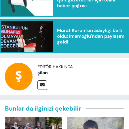
haber çağrısı
Murat Kurum'un adaylığı belli
oldu: İmamoğlu'ndan paylaşım
geldi
EDITÖR HAKKINDA
şilan
Bunlar da ilginizi çekebilir