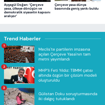
Ayşegül Doğan: ‘Çerçeve
Çerçeve yasa dünya
yasa, ülkeye dönüşün ve
basınında geniş yankı buldu
demokratik siyasetin kapısını
aralıyor’
Trend Haberler
1
Meclis'te partilerin imzasına
açılan Çerçeve Yasa'nın tam
metni yayımlandı
2
MHP’li Feti Yıldız: TBMM çatısı
altında özgün bir çözüm modeli
oluşturuldu
3
Gülistan Doku soruşturmasında
iki dalgıç tutuklandı