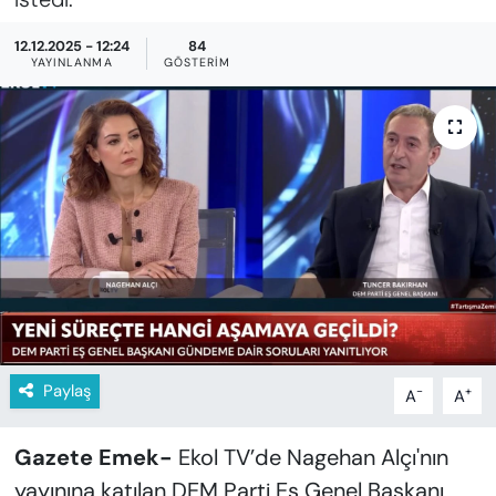
KADIN
12.12.2025 - 12:24
84
SAĞLIK
YAYINLANMA
GÖSTERIM
SPOR
KÜLTÜR-SANAT
MAGAZİN
ÖZEL HABER
YAZAR KÖŞESİ
Paylaş
-
+
A
A
SİYASET
Gazete Emek-
Ekol TV’de Nagehan Alçı'nın
VAN VE DİYARBAKIR HABERLERİ
yayınına katılan DEM Parti Eş Genel Başkanı