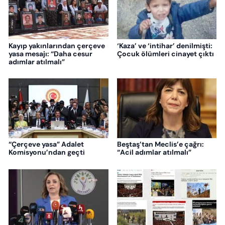
Kayıp yakınlarından çerçeve
‘Kaza’ ve ‘intihar’ denilmişti:
yasa mesajı: “Daha cesur
Çocuk ölümleri cinayet çıktı
adımlar atılmalı”
“Çerçeve yasa” Adalet
Beştaş’tan Meclis’e çağrı:
Komisyonu’ndan geçti
“Acil adımlar atılmalı”