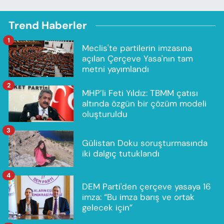
Trend Haberler
1
Meclis'te partilerin imzasına
açılan Çerçeve Yasa'nın tam
metni yayımlandı
2
MHP’li Feti Yıldız: TBMM çatısı
altında özgün bir çözüm modeli
oluşturuldu
3
Gülistan Doku soruşturmasında
iki dalgıç tutuklandı
4
DEM Parti'den çerçeve yasaya 16
imza: “Bu imza barış ve ortak
gelecek için”