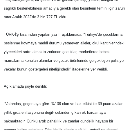
sağlıklı beslenebilmesi amacıyla gerekli olan besinlerin temini için zaruri
tutar Aralık 2022'de 3 bin 727 TL oldu.
TÜRK-İŞ tarafından yapılan yazılı açıklamada, “Türkiye'de çocuklarına
beslenme koymaya maddi durumu yetmeyen aileler, okul kantinlerindeki
yiyecekleri satın almakta zorlanan çocuklar, marketlerde bebek
mamalarına konulan alarmlar ve çocuk ürünlerinde gerçekleşen polisiye
vakalar bunun göstergeleri niteliğindedir” ifadelerine yer verildi.
Açıklamada şöyle denildi:
"Vatandaş, geçen aya göre -%138 olan ve baz etkisi ile 39 puan azalan
yıllık gıda enflasyonuna değil- cebinden çıkan ek harcamaya
bakmaktadır. Çünkü artık pahalılık ve zamlar gündelik hayatın bir
parçası haline gelmiştir. Dört kişilik ailenin sağlıklı, yeterli ve dengeli