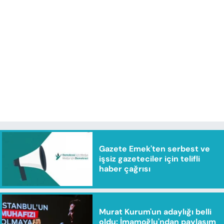
Gazete Emek'ten serbest ve
işsiz gazeteciler için telifli
haber çağrısı
Murat Kurum'un adaylığı belli
oldu: İmamoğlu'ndan paylaşım