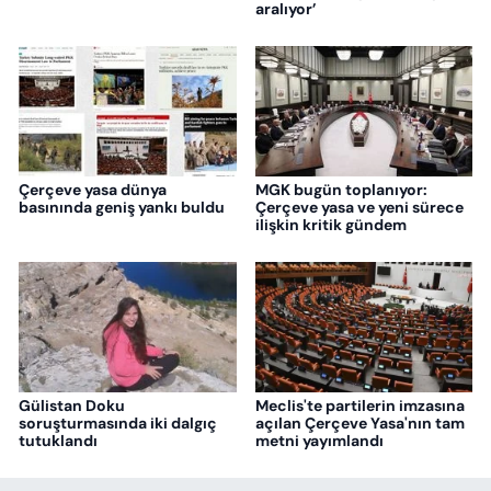
aralıyor’
Çerçeve yasa dünya
MGK bugün toplanıyor:
basınında geniş yankı buldu
Çerçeve yasa ve yeni sürece
ilişkin kritik gündem
Gülistan Doku
Meclis'te partilerin imzasına
soruşturmasında iki dalgıç
açılan Çerçeve Yasa'nın tam
tutuklandı
metni yayımlandı