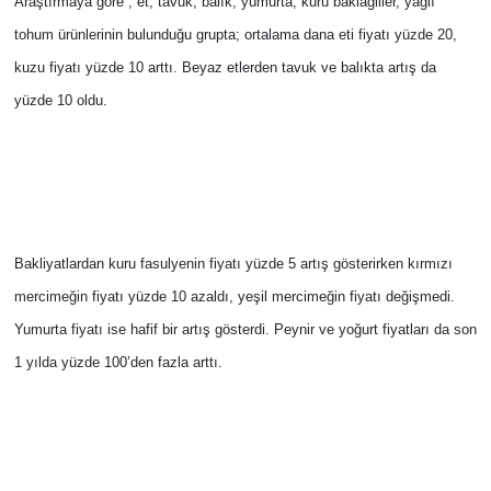
Araştırmaya göre ; et, tavuk, balık, yumurta, kuru baklagiller, yağlı
tohum ürünlerinin bulunduğu grupta; ortalama dana eti fiyatı yüzde 20,
kuzu fiyatı yüzde 10 arttı. Beyaz etlerden tavuk ve balıkta artış da
yüzde 10 oldu.
Bakliyatlardan kuru fasulyenin fiyatı yüzde 5 artış gösterirken kırmızı
mercimeğin fiyatı yüzde 10 azaldı, yeşil mercimeğin fiyatı değişmedi.
Yumurta fiyatı ise hafif bir artış gösterdi. Peynir ve yoğurt fiyatları da son
1 yılda yüzde 100’den fazla arttı.