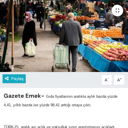
KADIN
SAĞLIK
SPOR
KÜLTÜR-SANAT
MAGAZİN
ÖZEL HABER
Paylaş
-
+
A
A
YAZAR KÖŞESİ
Gazete Emek-
Gıda fiyatlarının aralıkta aylık bazda yüzde
SİYASET
4,41, yıllık bazda ise yüzde 98,41 arttığı ortaya çıktı.
VAN VE DİYARBAKIR HABERLERİ
TÜRK-İŞ, aralık ayı açlık ve yoksulluk sınırı araştırmasını açıkladı.