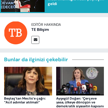
geldi
EDITÖR HAKKINDA
TE Bilişim
Bunlar da ilginizi çekebilir
Beştaş’tan Meclis’e çağrı:
Ayşegül Doğan: ‘Çerçeve
“Acil adımlar atılmalı”
yasa, ülkeye dönüşün ve
demokratik siyasetin kapısını