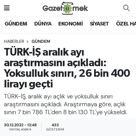
DÜNYA
Nöbetçi Eczaneler
GÜNDEM
DÜNYA
EKONOMİ
SİYASET
ÖZEL H
EKONOMİ
Hava Durumu
HABERLER
GÜNDEM
TÜRK-İŞ aralık ayı
EMEK HABERLERİ
İstanbul Namaz Vakitleri
araştırmasını açıkladı:
YENİ MEDYADA EMEK
Trafik Durumu
Yoksulluk sınırı, 26 bin 400
GAZETECİLİĞİNİ GELİŞTİRMEK
lirayı geçti
Süper Lig Puan Durumu ve Fikstür
FAYDALI BİLGİLER
TÜRK-İŞ, aralık ayı açlık ve yoksulluk sınırı
Tüm Manşetler
araştırmasını açıkladı. Araştırmaya göre, açlık
GÜNDEM
sınırı 7 bin 786 TL'den 8 bin 130 TL'ye yükseldi.
Son Dakika Haberleri
EĞİTİM
30.12.2022 - 12:48
433
YAYINLANMA
GÖSTERIM
Haber Arşivi