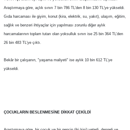
Araştırmaya göre, açlık sınırı 7 bin 786 TL'den 8 bin 130 TL'ye yükseldi.
Gıda harcaması ile giyim, konut (kira, elektrik, su, yakıt), ulaşım, eğitim,
sağlık ve benzeri ihtiyaçlar için yapılması zorunlu diğer aylık
harcamalarının toplam tutarı olan yoksulluk sınırı ise 25 bin 364 TL'den
26 bin 483 TL'ye çıktı.
Bekâr bir çalışanın, "yaşama maliyeti" ise aylık 10 bin 612 TL’ye
yükseldi.
ÇOCUKLARIN BESLENMESİNE DİKKAT ÇEKİLDİ
Araştırmaya göre, bir çocuk ve bir gencin (iki kişi) yeterli, dengeli ve