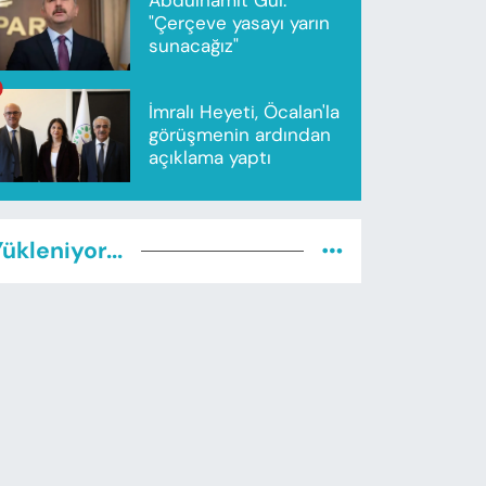
"Çerçeve yasayı yarın
sunacağız"
İmralı Heyeti, Öcalan'la
görüşmenin ardından
açıklama yaptı
ükleniyor...