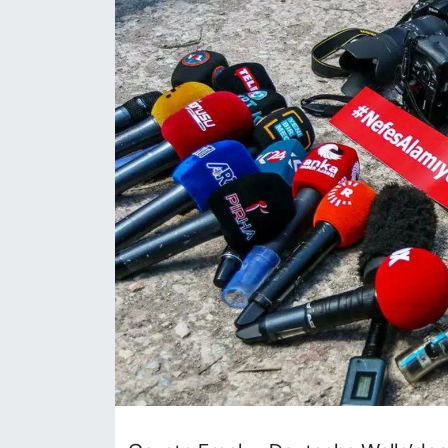
KADIN
SAĞLIK
SPOR
KÜLTÜR-SANAT
MAGAZİN
ÖZEL HABER
YAZAR KÖŞESİ
SİYASET
VAN VE DİYARBAKIR HABERLERİ