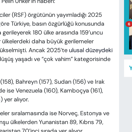
elin Ünker’in haberi:
ciler (RSF) örgütünün yayımladığı 2025
öre Türkiye, basın özgürlüğü konusunda
6
 gerileyerek 180 ülke arasında 159’uncu
er ülkelerdeki daha büyük gerilemeler
 yükselmişti. Ancak 2025’te
ulusal düzeydeki
üşüş yaşadı ve “çok vahim” kategorisinde
Y
158), Bahreyn (157), Sudan (156) ve Irak
inde ise Venezuela (160), Kamboçya (161),
 yer alıyor.
keler sıralamasında ise Norveç, Estonya ve
omşu ülkelerden Yunanistan 89, Kıbrıs 79,
ristan 70’inci sırada yer alıyor.