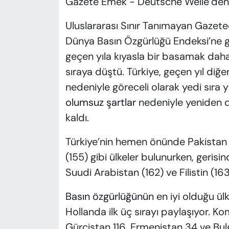
Gazete Emek - Deutsche Welle’den P
Uluslararası Sınır Tanımayan Gazete
Dünya Basın Özgürlüğü Endeksi’ne g
geçen yıla kıyasla bir basamak daha
sıraya düştü. Türkiye, geçen yıl diğ
nedeniyle göreceli olarak yedi sıra
olumsuz şartlar
nedeniyle yeniden d
kaldı.
Türkiye’nin hemen önünde Pakistan (
(155) gibi ülkeler bulunurken, geris
Suudi Arabistan (162) ve Filistin (163)
Basın özgürlüğünün
en iyi olduğu ül
Hollanda ilk üç sırayı paylaşıyor. K
Gürcistan 116, Ermenistan 34 ve Bulga