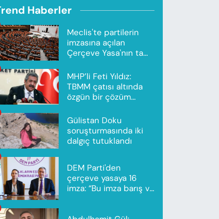
Trend Haberler
Meclis'te partilerin
imzasına açılan
Çerçeve Yasa'nın tam
metni yayımlandı
MHP’li Feti Yıldız:
TBMM çatısı altında
özgün bir çözüm
modeli oluşturuldu
Gülistan Doku
soruşturmasında iki
dalgıç tutuklandı
DEM Parti'den
çerçeve yasaya 16
imza: “Bu imza barış ve
ortak gelecek için”
Abdulhamit Gül: