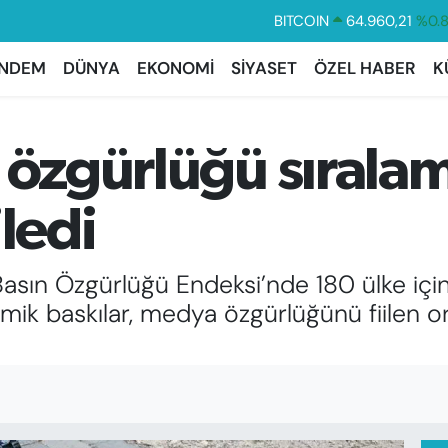
DOLAR
47,7436
%0.
EURO
55,2510
%0.
NDEM
DÜNYA
EKONOMİ
SİYASET
ÖZEL HABER
K
STERLİN
64,4811
%0.
GRAM ALTIN
6660.55
%0.
 özgürlüğü sırala
BİST100
13.779
%-
BITCOIN
64.960,21
%0.
iledi
sın Özgürlüğü Endeksi’nde 180 ülke içinde
mik baskılar, medya özgürlüğünü fiilen or