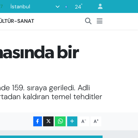
°
İstanbul
24
18
32
ÜLTÜR-SANAT
38
03
masında bir
14
87
 159. sıraya geriledi. Adli
tadan kaldıran temel tehditler
-
+
A
A