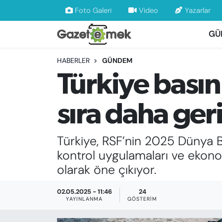
Foto Galeri
Video
Yazarlar
GÜ
DÜNYA
Nöbetçi Eczaneler
HABERLER
GÜNDEM
EKONOMİ
Hava Durumu
Türkiye basın
EMEK HABERLERİ
İstanbul Namaz Vakitleri
sıra daha ger
YENİ MEDYADA EMEK GAZETECİLİĞİNİ
Trafik Durumu
GELİŞTİRMEK
Türkiye, RSF’nin 2025 Dünya Ba
Süper Lig Puan Durumu ve Fikstür
FAYDALI BİLGİLER
kontrol uygulamaları ve ekono
Tüm Manşetler
olarak öne çıkıyor.
GÜNDEM
Son Dakika Haberleri
02.05.2025 - 11:46
24
YAYINLANMA
GÖSTERIM
EĞİTİM
Haber Arşivi