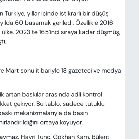
ürkiye, yıllar içinde istikrarlı bir düşüş
 yılda 60 basamak geriledi. Özellikle 2016
n ülke, 2023’te 165’inci sıraya kadar düşmüş,
tı.
re Mart sonu itibariyle
18 gazeteci ve medya
k artan baskılar arasında adli kontrol
kkat çekiyor. Bu tablo, sadece tutuklu
i baskı mekanizmalarıyla da basın
rlandırıldığını ortaya koyuyor.
Saymaz,
Hayri Tunç, Gökhan Kam, Bülent