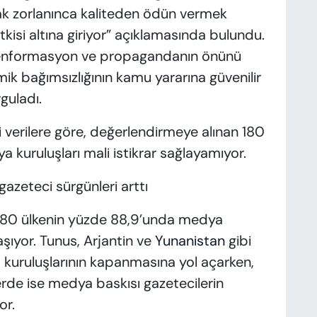
ak zorlanınca kaliteden ödün vermek
tkisi altına giriyor” açıklamasında bulundu.
zenformasyon ve propagandanın önünü
ik bağımsızlığının kamu yararına güvenilir
guladı.
i verilere göre, değerlendirmeye alınan 180
 kuruluşları mali istikrar sağlayamıyor.
azeteci sürgünleri arttı
n 180 ülkenin yüzde 88,9’unda medya
yaşıyor. Tunus, Arjantin ve
Yunanistan
gibi
 kuruluşlarının kapanmasına yol açarken,
lerde ise medya baskısı gazetecilerin
or.