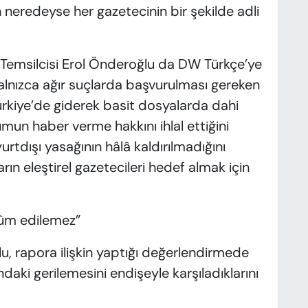
 neredeyse her gazetecinin bir şekilde adli
 Temsilcisi Erol Önderoğlu da DW Türkçe’ye
yalnızca ağır suçlarda başvurulması gereken
Türkiye’de giderek basit dosyalarda dahi
un haber verme hakkını ihlal ettiğini
yurtdışı yasağının hâlâ kaldırılmadığını
ın eleştirel gazetecileri hedef almak için
kûm edilemez”
u, rapora ilişkin yaptığı değerlendirmede
ndaki gerilemesini endişeyle karşıladıklarını