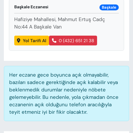
KADIN
Başkale Eczanesi
Başkale
SAĞLIK
Hafiziye Mahallesi, Mahmut Ertuş Cadç
No:44 A Başkale Van
SPOR
Yol Tarifi Al
0 (432) 651 21 38
KÜLTÜR-SANAT
MAGAZİN
Her eczane gece boyunca açık olmayabilir,
ÖZEL HABER
bazıları sadece gerektiğinde açık kalabilir veya
beklenmedik durumlar nedeniyle nöbete
YAZAR KÖŞESİ
gelemeyebilir. Bu nedenle, yola çıkmadan önce
eczanenin açık olduğunu telefon aracılığıyla
SİYASET
teyit etmeniz iyi bir fikir olacaktır.
VAN VE DİYARBAKIR HABERLERİ