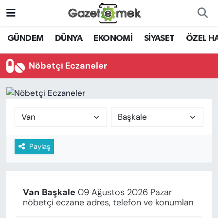
DÜNYA
Nöbetçi Eczaneler
GÜNDEM
DÜNYA
EKONOMİ
SİYASET
ÖZEL H
EKONOMİ
Hava Durumu
Nöbetçi Eczaneler
EMEK HABERLERİ
İstanbul Namaz Vakitleri
YENİ MEDYADA EMEK
Trafik Durumu
GAZETECİLİĞİNİ GELİŞTİRMEK
Süper Lig Puan Durumu ve Fikstür
Paylaş
FAYDALI BİLGİLER
Tüm Manşetler
GÜNDEM
Son Dakika Haberleri
Van
Başkale
09 Ağustos 2026 Pazar
EĞİTİM
nöbetçi eczane adres, telefon ve konumları
Haber Arşivi