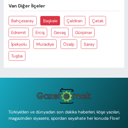
Van Diğer İlçeler
Bahçesaray
Başkale
Çaldiran
Çatak
Edremit
Erciş
Gevaş
Gürpinar
İpekyolu
Muradiye
Özalp
Saray
Tuşba
Türkiye'den ve dünyadan son dakika haberleri, köşe yazıları,
magazinden siyasete, spordan seyahate her konuda Flow!