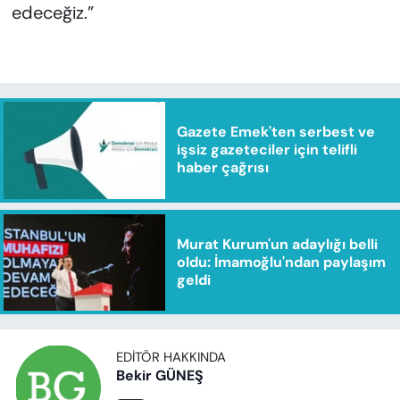
edeceğiz.”
Gazete Emek'ten serbest ve
işsiz gazeteciler için telifli
haber çağrısı
Murat Kurum'un adaylığı belli
oldu: İmamoğlu'ndan paylaşım
geldi
EDITÖR HAKKINDA
Bekir GÜNEŞ