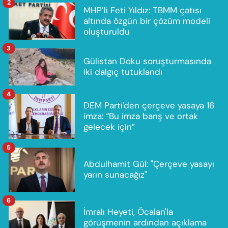
2
MHP’li Feti Yıldız: TBMM çatısı
altında özgün bir çözüm modeli
oluşturuldu
3
Gülistan Doku soruşturmasında
iki dalgıç tutuklandı
4
DEM Parti'den çerçeve yasaya 16
imza: “Bu imza barış ve ortak
gelecek için”
5
Abdulhamit Gül: "Çerçeve yasayı
yarın sunacağız"
6
İmralı Heyeti, Öcalan'la
görüşmenin ardından açıklama