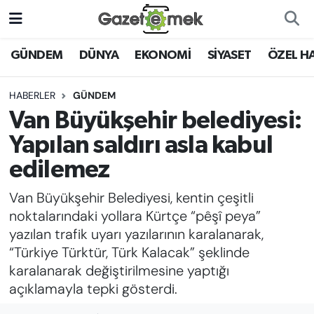
DÜNYA
Nöbetçi Eczaneler
GÜNDEM
DÜNYA
EKONOMİ
SİYASET
ÖZEL H
EKONOMİ
Hava Durumu
HABERLER
GÜNDEM
Van Büyükşehir belediyesi:
EMEK HABERLERİ
İstanbul Namaz Vakitleri
Yapılan saldırı asla kabul
YENİ MEDYADA EMEK
Trafik Durumu
edilemez
GAZETECİLİĞİNİ GELİŞTİRMEK
Van Büyükşehir Belediyesi, kentin çeşitli
Süper Lig Puan Durumu ve Fikstür
FAYDALI BİLGİLER
noktalarındaki yollara Kürtçe “pêşî peya”
Tüm Manşetler
yazılan trafik uyarı yazılarının karalanarak,
GÜNDEM
“Türkiye Türktür, Türk Kalacak” şeklinde
Son Dakika Haberleri
karalanarak değiştirilmesine yaptığı
EĞİTİM
açıklamayla tepki gösterdi.
Haber Arşivi