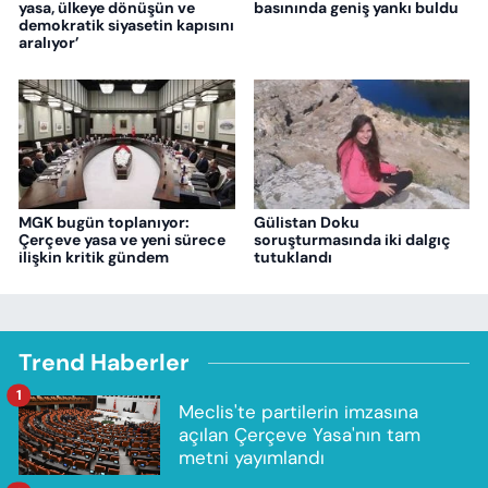
yasa, ülkeye dönüşün ve
basınında geniş yankı buldu
demokratik siyasetin kapısını
aralıyor’
MGK bugün toplanıyor:
Gülistan Doku
Çerçeve yasa ve yeni sürece
soruşturmasında iki dalgıç
ilişkin kritik gündem
tutuklandı
Trend Haberler
1
Meclis'te partilerin imzasına
açılan Çerçeve Yasa'nın tam
metni yayımlandı