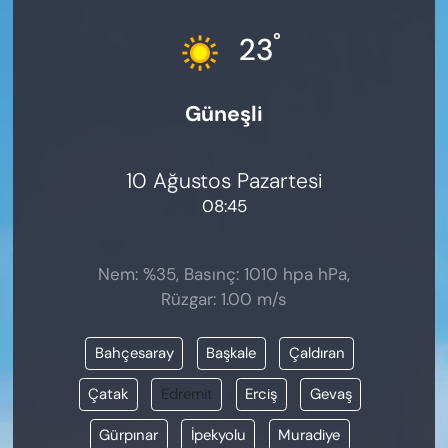
KADIN
°
23
SAĞLIK
Güneşli
SPOR
KÜLTÜR-SANAT
10 Ağustos Pazartesi
08:45
MAGAZİN
ÖZEL HABER
Nem: %35, Basınç: 1010 hpa hPa,
Rüzgar: 1.00 m/s
YAZAR KÖŞESİ
Bahçesaray
Başkale
Çaldıran
SİYASET
Çatak
Edremit
Erciş
Gevaş
VAN VE DİYARBAKIR HABERLERİ
Gürpınar
İpekyolu
Muradiye