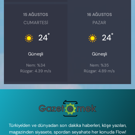
15 AĞUSTOS
16 AĞUSTOS
CUMARTESI
PAZAR
°
°
24
24
Güneşli
Güneşli
Nem: %34
Nem: %35
Rüzgar: 4.39 m/s
Rüzgar: 4.89 m/s
Türkiye'den ve dünyadan son dakika haberleri, köşe yazıları,
magazinden siyasete, spordan seyahate her konuda Flow!