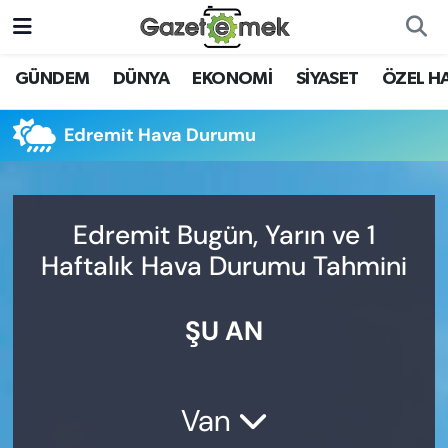
DÜNYA
Nöbetçi Eczaneler
GÜNDEM
DÜNYA
EKONOMİ
SİYASET
ÖZEL H
EKONOMİ
Hava Durumu
Edremit Hava Durumu
EMEK HABERLERİ
İstanbul Namaz Vakitleri
YENİ MEDYADA EMEK
Trafik Durumu
Edremit Bugün, Yarın ve 1
GAZETECİLİĞİNİ GELİŞTİRMEK
Haftalık Hava Durumu Tahmini
Süper Lig Puan Durumu ve Fikstür
FAYDALI BİLGİLER
ŞU AN
Tüm Manşetler
GÜNDEM
Son Dakika Haberleri
EĞİTİM
Van
Haber Arşivi