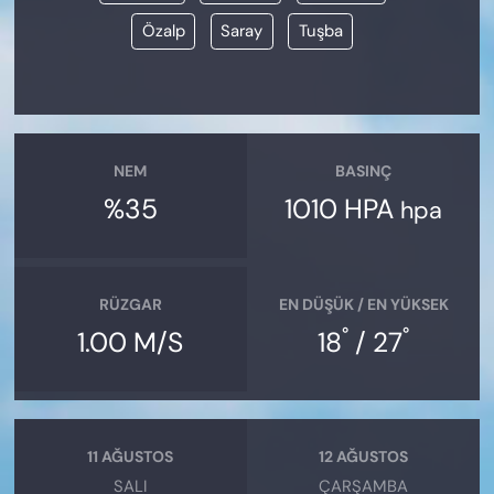
Özalp
Saray
Tuşba
NEM
BASINÇ
%35
1010 HPA
hpa
RÜZGAR
EN DÜŞÜK / EN YÜKSEK
°
°
1.00 M/S
18
/ 27
11 AĞUSTOS
12 AĞUSTOS
SALI
ÇARŞAMBA