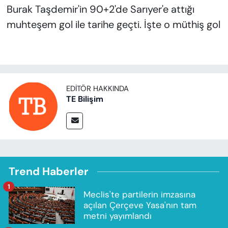
Burak Taşdemir'in 90+2'de Sarıyer'e attığı
muhteşem gol ile tarihe geçti. İşte o müthiş gol
EDITÖR HAKKINDA
TE Bilişim
Trend Haberler
1
Meclis'te partilerin imzasına
açılan Çerçeve Yasa'nın tam
metni yayımlandı