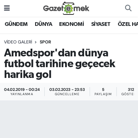
DÜNYA
Nöbetçi Eczaneler
GÜNDEM
DÜNYA
EKONOMİ
SİYASET
ÖZEL H
EKONOMİ
Hava Durumu
VIDEO GALERI
SPOR
Amedspor'dan dünya
EMEK HABERLERİ
İstanbul Namaz Vakitleri
futbol tarihine geçecek
YENİ MEDYADA EMEK
Trafik Durumu
harika gol
GAZETECİLİĞİNİ GELİŞTİRMEK
Süper Lig Puan Durumu ve Fikstür
04.02.2019 - 00:24
03.02.2023 - 23:53
5
312
FAYDALI BİLGİLER
YAYINLANMA
GÜNCELLEME
PAYLAŞIM
GÖSTERI
Tüm Manşetler
GÜNDEM
Son Dakika Haberleri
EĞİTİM
Haber Arşivi