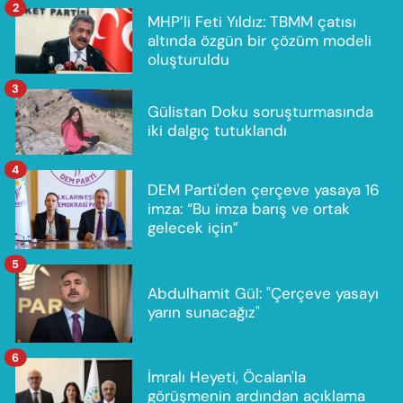
2
MHP’li Feti Yıldız: TBMM çatısı
altında özgün bir çözüm modeli
oluşturuldu
3
Gülistan Doku soruşturmasında
iki dalgıç tutuklandı
4
DEM Parti'den çerçeve yasaya 16
imza: “Bu imza barış ve ortak
gelecek için”
5
Abdulhamit Gül: "Çerçeve yasayı
yarın sunacağız"
6
İmralı Heyeti, Öcalan'la
görüşmenin ardından açıklama