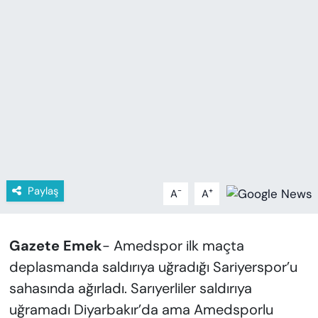
KADIN
SAĞLIK
SPOR
KÜLTÜR-SANAT
MAGAZİN
ÖZEL HABER
Paylaş
-
+
A
A
YAZAR KÖŞESİ
Gazete Emek
- Amedspor ilk maçta
SİYASET
deplasmanda saldırıya uğradığı Sariyerspor’u
sahasında ağırladı. Sarıyerliler saldırıya
VAN VE DİYARBAKIR HABERLERİ
uğramadı Diyarbakır’da ama Amedsporlu