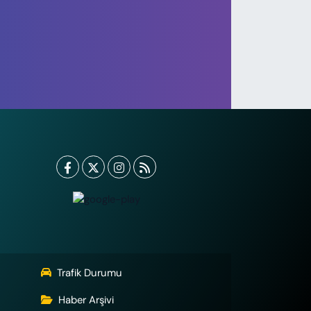
canlı yayında Bakanı fırçaladı: Ula 
m paramızla yapıldı!
Trafik Durumu
Haber Arşivi