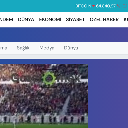
BITCOIN
64.840,97
%-0.1
DOLAR
47,7436
%0.1
NDEM
DÜNYA
EKONOMİ
SİYASET
ÖZEL HABER
K
EURO
55,2510
%0.3
STERLİN
64,4811
%0.3
GRAM ALTIN
6660.55
%
ema
Sağlık
Medya
Dünya
BİST100
13.779
%-1