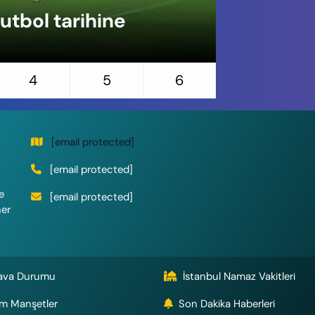
tbol tarihine
Erdoğan, 
saha bizi
4
5
6
[email protected]
[email protected]
e
[email protected]
her
ava Durumu
İstanbul Namaz Vakitleri
m Manşetler
Son Dakika Haberleri