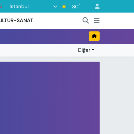
°
İstanbul
30
5
8
ÜLTÜR-SANAT
2
8
0
Diğer
4