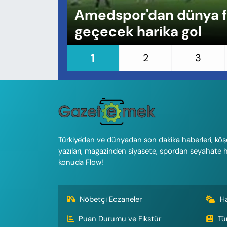
KADIN
Amedspor'dan dünya fu
geçecek harika gol
SAĞLIK
1
SPOR
2
3
KÜLTÜR-SANAT
MAGAZİN
ÖZEL HABER
Türkiye'den ve dünyadan son dakika haberleri, köş
yazıları, magazinden siyasete, spordan seyahate 
YAZAR KÖŞESİ
konuda Flow!
SİYASET
Nöbetçi Eczaneler
H
VAN VE DİYARBAKIR HABERLERİ
Puan Durumu ve Fikstür
Tü