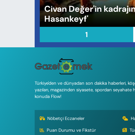
KADIN
Civan Değer'in kadraj
Hasankeyf'
SAĞLIK
1
SPOR
KÜLTÜR-SANAT
MAGAZİN
ÖZEL HABER
Türkiye'den ve dünyadan son dakika haberleri, köş
yazıları, magazinden siyasete, spordan seyahate 
YAZAR KÖŞESİ
konuda Flow!
SİYASET
Nöbetçi Eczaneler
H
VAN VE DİYARBAKIR HABERLERİ
Puan Durumu ve Fikstür
Tü