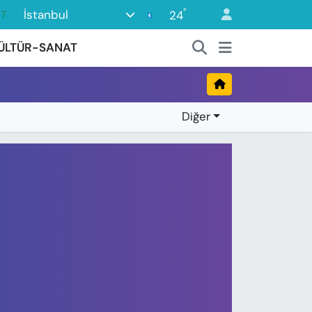
°
İstanbul
24
87
18
ÜLTÜR-SANAT
32
38
03
Diğer
14