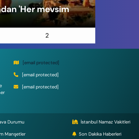
ından 'Her mevsim
Doğa İçin
Seslendir
2
[email protected]
[email protected]
e
[email protected]
her
ava Durumu
İstanbul Namaz Vakitleri
m Manşetler
Son Dakika Haberleri