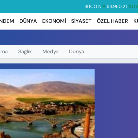
BITCOIN
64.960,21
%0.
DOLAR
47,7436
%0.
NDEM
DÜNYA
EKONOMİ
SİYASET
ÖZEL HABER
K
EURO
55,2510
%0.
STERLİN
64,4811
%0.
GRAM ALTIN
6660.55
%0.
ema
Sağlık
Medya
Dünya
BİST100
13.779
%-