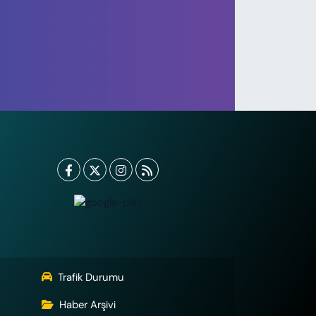
 Çal-8, Kazım Koyuncu Şarkısı
di
Trafik Durumu
Haber Arşivi