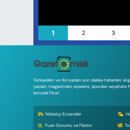
KADIN
SAĞLIK
1
SPOR
2
3
KÜLTÜR-SANAT
MAGAZİN
ÖZEL HABER
Türkiye'den ve dünyadan son dakika haberleri, köş
yazıları, magazinden siyasete, spordan seyahate 
YAZAR KÖŞESİ
konuda Flow!
SİYASET
Nöbetçi Eczaneler
H
VAN VE DİYARBAKIR HABERLERİ
Puan Durumu ve Fikstür
Tü