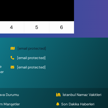
4
5
6
[email protected]
[email protected]
e
[email protected]
her
ava Durumu
İstanbul Namaz Vakitleri
m Manşetler
Son Dakika Haberleri