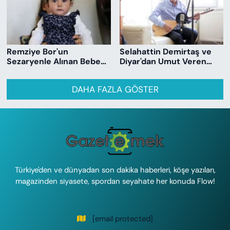
Remziye Bor'un
Selahattin Demirtaş ve
Sezaryenle Alınan Bebeği
Diyar'dan Umut Veren
Newal 1 yaşında
Düet- Giden Kuşlar
DAHA FAZLA GÖSTER
Türkiye'den ve dünyadan son dakika haberleri, köşe yazıları,
magazinden siyasete, spordan seyahate her konuda Flow!
[email protected]