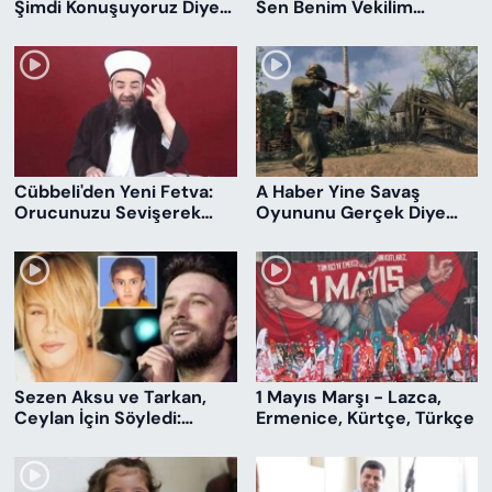
Şimdi Konuşuyoruz Diye
Sen Benim Vekilim
Dönünce Bizi Dövecekler
Değilsin
Cübbeli'den Yeni Fetva:
A Haber Yine Savaş
Orucunuzu Sevişerek
Oyununu Gerçek Diye
Açabilirsiniz!
Verdi!
Sezen Aksu ve Tarkan,
1 Mayıs Marşı - Lazca,
Ceylan İçin Söyledi:
Ermenice, Kürtçe, Türkçe
Gözlerime Astılar Seni...