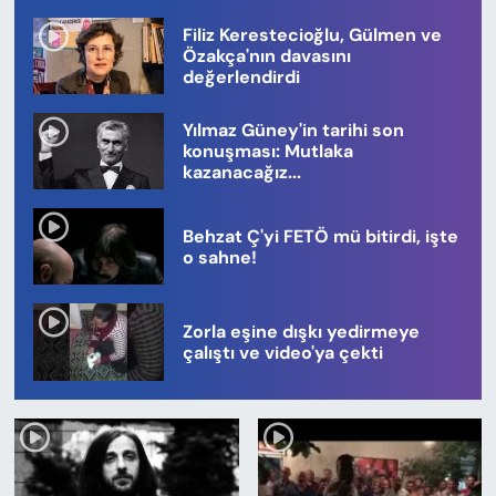
1
2
3
4
5
6
7
8
9
10
KADIN
Filiz Kerestecioğlu, Gülmen ve
Özakça'nın davasını
SAĞLIK
değerlendirdi
SPOR
Yılmaz Güney'in tarihi son
konuşması: Mutlaka
kazanacağız...
KÜLTÜR-SANAT
MAGAZİN
Behzat Ç'yi FETÖ mü bitirdi, işte
o sahne!
ÖZEL HABER
Zorla eşine dışkı yedirmeye
YAZAR KÖŞESİ
çalıştı ve video'ya çekti
SİYASET
VAN VE DİYARBAKIR HABERLERİ