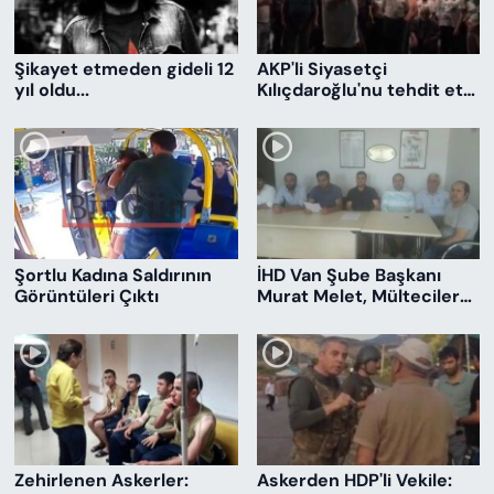
Şikayet etmeden gideli 12
AKP'li Siyasetçi
yıl oldu...
Kılıçdaroğlu'nu tehdit etti:
Reis'in bir sözünü
bekliyoruz
Şortlu Kadına Saldırının
İHD Van Şube Başkanı
Görüntüleri Çıktı
Murat Melet, Mülteciler
Günü Açıklaması
Zehirlenen Askerler:
Askerden HDP'li Vekile: