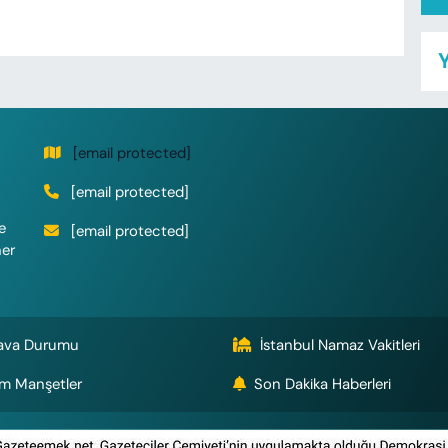
Y
[email protected]
[email protected]
e
[email protected]
her
ava Durumu
İstanbul Namaz Vakitleri
m Manşetler
Son Dakika Haberleri