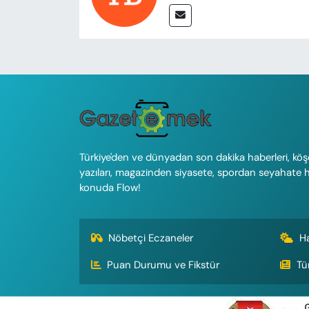
Türkiye'den ve dünyadan son dakika haberleri, köş
yazıları, magazinden siyasete, spordan seyahate 
konuda Flow!
Nöbetçi Eczaneler
H
Puan Durumu ve Fikstür
Tü