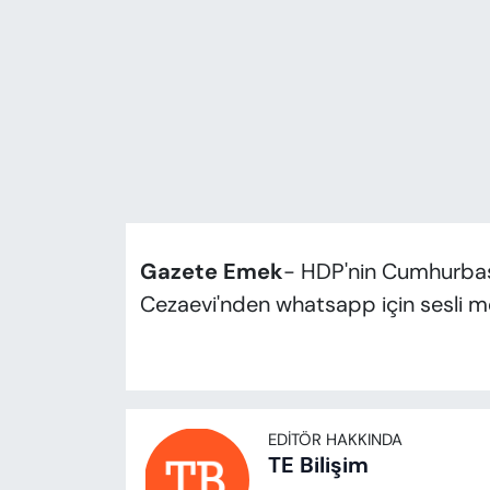
KADIN
SAĞLIK
SPOR
KÜLTÜR-SANAT
MAGAZİN
Gazete Emek
- HDP'nin Cumhurbaş
ÖZEL HABER
Cezaevi'nden whatsapp için sesli m
YAZAR KÖŞESİ
SİYASET
EDITÖR HAKKINDA
VAN VE DİYARBAKIR HABERLERİ
TE Bilişim