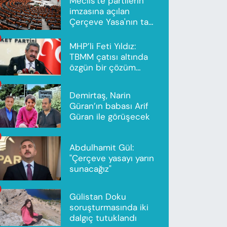
Meclis'te partilerin
imzasına açılan
Çerçeve Yasa'nın tam
metni yayımlandı
MHP’li Feti Yıldız:
TBMM çatısı altında
özgün bir çözüm
modeli oluşturuldu
Demirtaş, Narin
Güran’ın babası Arif
Güran ile görüşecek
Abdulhamit Gül:
"Çerçeve yasayı yarın
sunacağız"
Gülistan Doku
soruşturmasında iki
dalgıç tutuklandı