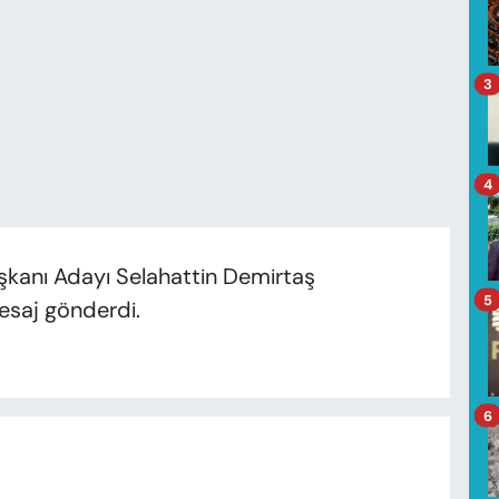
3
4
kanı Adayı Selahattin Demirtaş
5
esaj gönderdi.
6