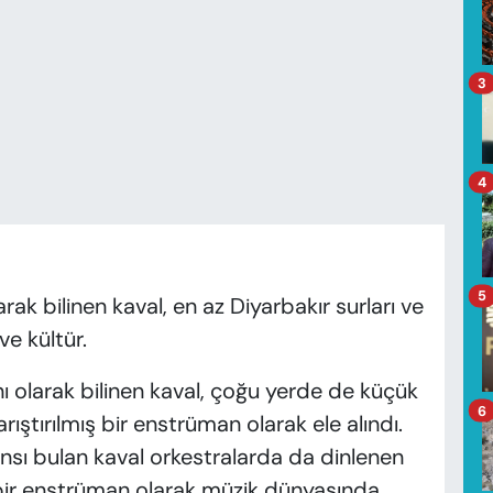
3
4
5
k bilinen kaval, en az Diyarbakır surları ve
ve kültür.
 olarak bilinen kaval, çoğu yerde de küçük
6
rıştırılmış bir enstrüman olarak ele alındı.
ı bulan kaval orkestralarda da dinlenen
 bir enstrüman olarak müzik dünyasında