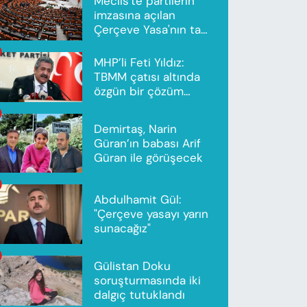
Meclis'te partilerin
imzasına açılan
Çerçeve Yasa'nın tam
metni yayımlandı
MHP’li Feti Yıldız:
TBMM çatısı altında
özgün bir çözüm
modeli oluşturuldu
Demirtaş, Narin
Güran’ın babası Arif
Güran ile görüşecek
Abdulhamit Gül:
"Çerçeve yasayı yarın
sunacağız"
Gülistan Doku
soruşturmasında iki
dalgıç tutuklandı