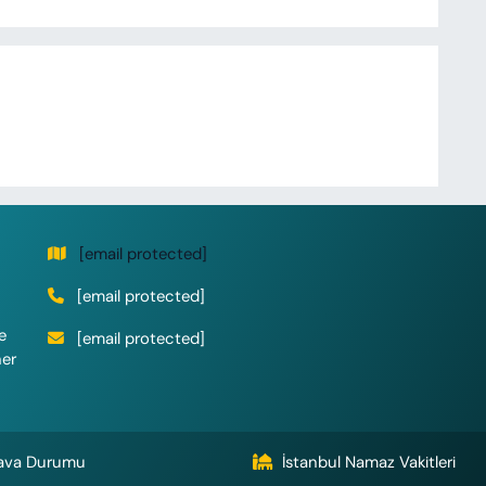
[email protected]
[email protected]
e
[email protected]
her
ava Durumu
İstanbul Namaz Vakitleri