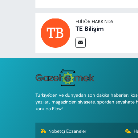
EDITÖR HAKKINDA
TE Bilişim
Türkiye'den ve dünyadan son dakika haberleri, köş
yazıları, magazinden siyasete, spordan seyahate 
konuda Flow!
Nöbetçi Eczaneler
H