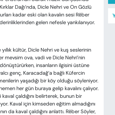
ırklar Dağı’nda, Dicle Nehri ve On Gözlü
rları kadar eski olan kavalın sesi Rêber
Y
derinliklerinden gelen nefesle yankılanıyor.
ıllık kültür, Dicle Nehri ve kuş seslerinin
er mevsim ova, vadi ve Dicle Nehri’nin
önüştürürken, insanların ilgisini üstüne
alcı genç, Karacadağ’a bağlı Küfercin
nilerin yaşadığı bir köy olduğu söyleniyor.
hemen her gün buraya gelip kavalını çalıyor.
 kaval çaldığını belirterek, bunun bir
yor. Kaval için kimseden eğitim almadığını
ın da kaval çaldığını anlattı. Rêber Söyler,