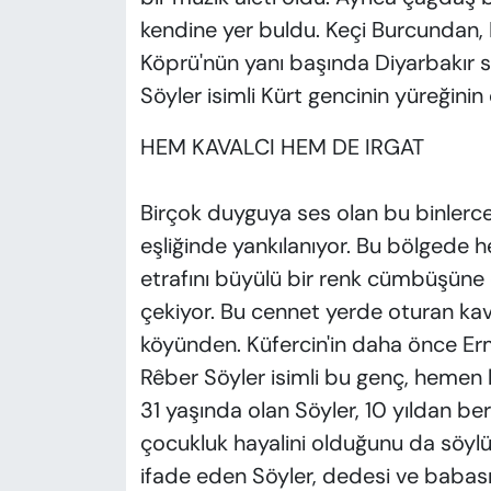
kendine yer buldu. Keçi Burcundan, K
Köprü'nün yanı başında Diyarbakır su
Söyler isimli Kürt gencinin yüreğinin 
HEM KAVALCI HEM DE IRGAT
Birçok duyguya ses olan bu binlerce y
eşliğinde yankılanıyor. Bu bölgede h
etrafını büyülü bir renk cümbüşüne d
çekiyor. Bu cennet yerde oturan kav
köyünden. Küfercin'in daha önce Erme
Rêber Söyler isimli bu genç, hemen 
31 yaşında olan Söyler, 10 yıldan beri
çocukluk hayalini olduğunu da söylü
ifade eden Söyler, dedesi ve babasın