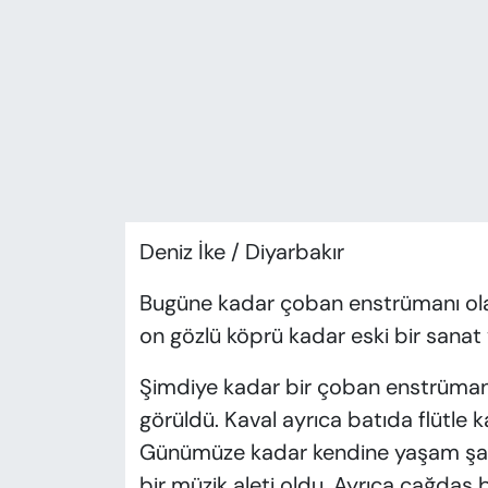
KADIN
SAĞLIK
SPOR
KÜLTÜR-SANAT
MAGAZİN
Deniz İke / Diyarbakır
ÖZEL HABER
Bugüne kadar çoban enstrümanı olara
on gözlü köprü kadar eski bir sanat 
YAZAR KÖŞESİ
Şimdiye kadar bir çoban enstrümanı
SİYASET
görüldü. Kaval ayrıca batıda flütle ka
Günümüze kadar kendine yaşam şans
VAN VE DİYARBAKIR HABERLERİ
bir müzik aleti oldu. Ayrıca çağdaş