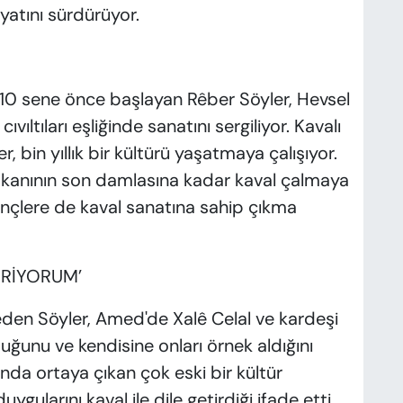
yatını sürdürüyor.
 10 sene önce başlayan Rêber Söyler, Hevsel
vıltıları eşliğinde sanatını sergiliyor. Kavalı
, bin yıllık bir kültürü yaşatmaya çalışıyor.
 kanının son damlasına kadar kaval çalmaya
nçlere de kaval sanatına sahip çıkma
İRİYORUM’
deden Söyler, Amed'de Xalê Celal ve kardeşi
duğunu ve kendisine onları örnek aldığını
ında ortaya çıkan çok eski bir kültür
gularını kaval ile dile getirdiği ifade etti.