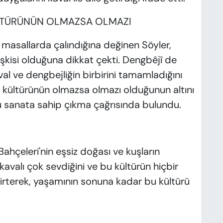
ÜLTÜRÜNÜN OLMAZSA OLMAZI
 masallarda çalındığına değinen Söyler,
ilişkisi olduğuna dikkat çekti. Dengbêjî de
val ve dengbejliğin birbirini tamamladığını
rt kültürünün olmazsa olmazı olduğunun altını
bu sanata sahip çıkma çağrısında bulundu.
ahçeleri'nin eşsiz doğası ve kuşların
, kavalı çok sevdiğini ve bu kültürün hiçbir
irterek, yaşamının sonuna kadar bu kültürü