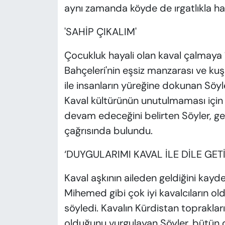
aynı zamanda köyde de ırgatlıkla ha
'SAHİP ÇIKALIM'
Çocukluk hayali olan kaval çalmaya
Bahçeleri'nin eşsiz manzarası ve kuş cı
ile insanların yüreğine dokunan Söyler
Kaval kültürünün unutulmaması için
devam edeceğini belirten Söyler, ge
çağrısında bulundu.
‘DUYGULARIMI KAVAL İLE DİLE GET
Kaval aşkının aileden geldiğini kay
Mihemed gibi çok iyi kavalcıların ol
söyledi. Kavalın Kürdistan topraklar
olduğunu vurgulayan Söyler, bütün duy