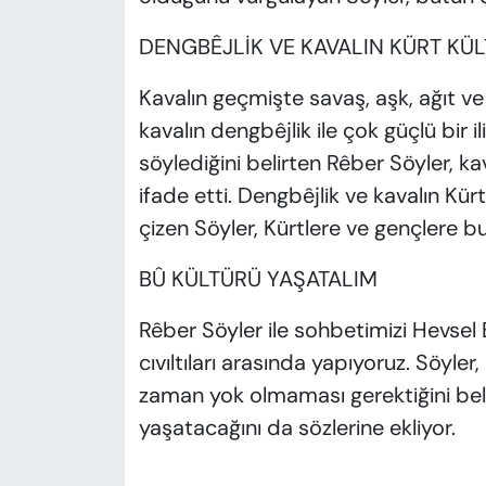
DENGBÊJLİK VE KAVALIN KÜRT K
Kavalın geçmişte savaş, aşk, ağıt ve
kavalın dengbêjlik ile çok güçlü bir 
söylediğini belirten Rêber Söyler, ka
ifade etti. Dengbêjlik ve kavalın Kü
çizen Söyler, Kürtlere ve gençlere 
BÛ KÜLTÜRÜ YAŞATALIM
Rêber Söyler ile sohbetimizi Hevsel B
cıvıltıları arasında yapıyoruz. Söyler
zaman yok olmaması gerektiğini bel
yaşatacağını da sözlerine ekliyor.