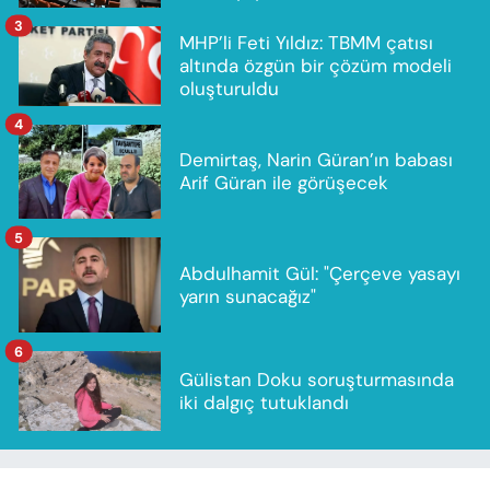
3
MHP’li Feti Yıldız: TBMM çatısı
altında özgün bir çözüm modeli
oluşturuldu
4
Demirtaş, Narin Güran’ın babası
Arif Güran ile görüşecek
5
Abdulhamit Gül: "Çerçeve yasayı
yarın sunacağız"
6
Gülistan Doku soruşturmasında
iki dalgıç tutuklandı