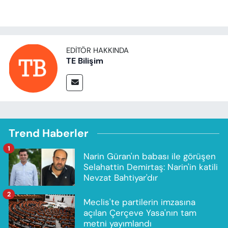
EDITÖR HAKKINDA
TE Bilişim
Trend Haberler
1
Narin Güran'ın babası ile görüşen
Selahattin Demirtaş: Narin'in katili
Nevzat Bahtiyar'dır
2
Meclis'te partilerin imzasına
açılan Çerçeve Yasa'nın tam
metni yayımlandı