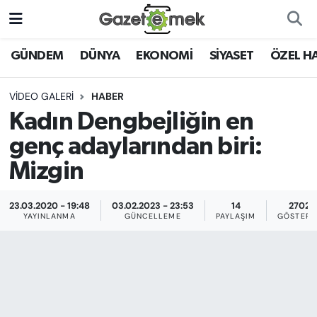
DÜNYA
Nöbetçi Eczaneler
GÜNDEM
DÜNYA
EKONOMİ
SİYASET
ÖZEL H
EKONOMİ
Hava Durumu
VIDEO GALERI
HABER
Kadın Dengbejliğin en
EMEK HABERLERİ
İstanbul Namaz Vakitleri
genç adaylarından biri:
YENİ MEDYADA EMEK
Trafik Durumu
Mizgin
GAZETECİLİĞİNİ GELİŞTİRMEK
Süper Lig Puan Durumu ve Fikstür
23.03.2020 - 19:48
03.02.2023 - 23:53
14
2702
FAYDALI BİLGİLER
YAYINLANMA
GÜNCELLEME
PAYLAŞIM
GÖSTERI
Tüm Manşetler
GÜNDEM
Son Dakika Haberleri
EĞİTİM
Haber Arşivi