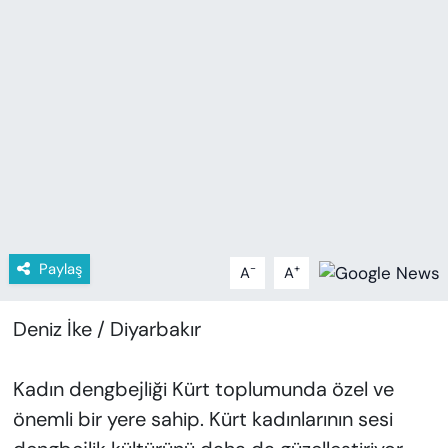
KADIN
SAĞLIK
SPOR
KÜLTÜR-SANAT
MAGAZİN
ÖZEL HABER
Paylaş
-
+
A
A
YAZAR KÖŞESİ
Deniz İke / Diyarbakır
SİYASET
Kadın dengbejliği Kürt toplumunda özel ve
önemli bir yere sahip. Kürt kadınlarının sesi
VAN VE DİYARBAKIR HABERLERİ