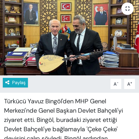
KADIN
SAĞLIK
SPOR
KÜLTÜR-SANAT
MAGAZİN
ÖZEL HABER
Paylaş
-
+
A
A
YAZAR KÖŞESİ
Türkücü Yavuz Bingöl'den MHP Genel
Merkezi'nde Genel Başkan Devlet Bahçeli'yi
SİYASET
ziyaret etti. Bingöl, buradaki ziyaret ettiği
Devlet Bahçeli'ye bağlamayla 'Çeke Çeke'
VAN VE DİYARBAKIR HABERLERİ
deyişini çalıp söyledi. Bingöl ardından