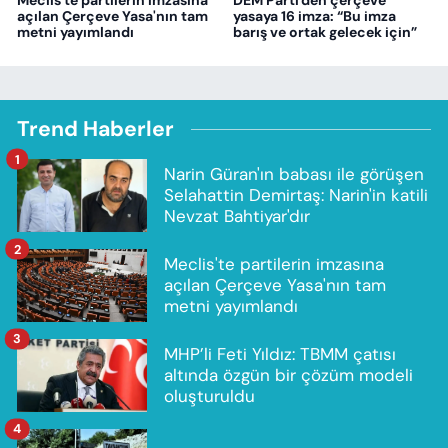
Meclis'te partilerin imzasına
DEM Parti'den çerçeve
açılan Çerçeve Yasa'nın tam
yasaya 16 imza: “Bu imza
metni yayımlandı
barış ve ortak gelecek için”
Trend Haberler
1
Narin Güran'ın babası ile görüşen
Selahattin Demirtaş: Narin'in katili
Nevzat Bahtiyar'dır
2
Meclis'te partilerin imzasına
açılan Çerçeve Yasa'nın tam
metni yayımlandı
3
MHP’li Feti Yıldız: TBMM çatısı
altında özgün bir çözüm modeli
oluşturuldu
4