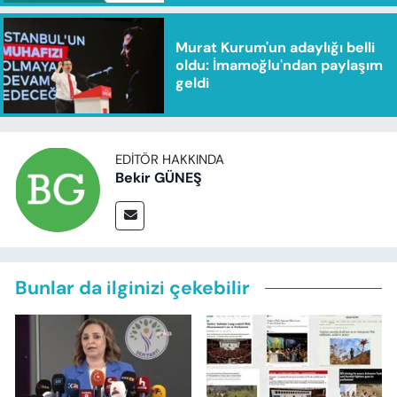
Murat Kurum'un adaylığı belli
oldu: İmamoğlu'ndan paylaşım
geldi
EDITÖR HAKKINDA
Bekir GÜNEŞ
Bunlar da ilginizi çekebilir