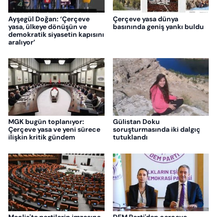
Ayşegül Doğan: ‘Çerçeve
Çerçeve yasa dünya
yasa, ülkeye dönüşün ve
basınında geniş yankı buldu
demokratik siyasetin kapısını
aralıyor’
MGK bugün toplanıyor:
Gülistan Doku
Çerçeve yasa ve yeni sürece
soruşturmasında iki dalgıç
ilişkin kritik gündem
tutuklandı