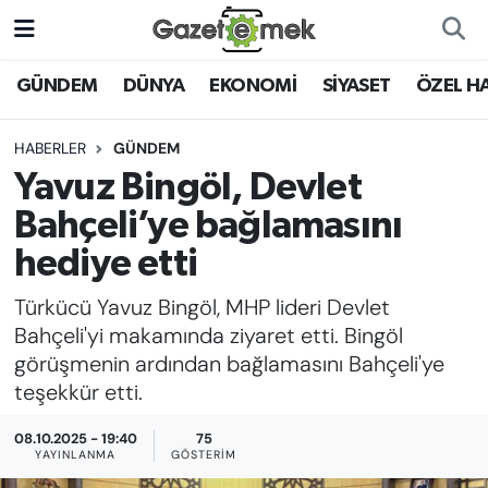
DÜNYA
Nöbetçi Eczaneler
GÜNDEM
DÜNYA
EKONOMİ
SİYASET
ÖZEL H
EKONOMİ
Hava Durumu
HABERLER
GÜNDEM
Yavuz Bingöl, Devlet
EMEK HABERLERİ
İstanbul Namaz Vakitleri
Bahçeli’ye bağlamasını
YENİ MEDYADA EMEK
Trafik Durumu
hediye etti
GAZETECİLİĞİNİ GELİŞTİRMEK
Türkücü Yavuz Bingöl, MHP lideri Devlet
Süper Lig Puan Durumu ve Fikstür
FAYDALI BİLGİLER
Bahçeli'yi makamında ziyaret etti. Bingöl
Tüm Manşetler
görüşmenin ardından bağlamasını Bahçeli'ye
GÜNDEM
teşekkür etti.
Son Dakika Haberleri
08.10.2025 - 19:40
75
EĞİTİM
YAYINLANMA
GÖSTERIM
Haber Arşivi